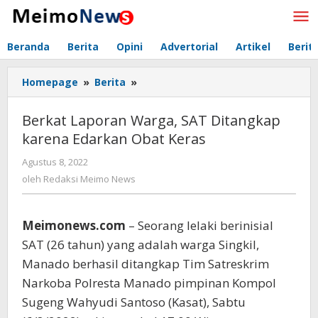
Lewati
ke
konten
Beranda
Berita
Opini
Advertorial
Artikel
Berit
Homepage
»
Berita
»
Berkat
Laporan
Warga,
Berkat Laporan Warga, SAT Ditangkap
SAT
karena Edarkan Obat Keras
Ditangkap
karena
Agustus 8, 2022
oleh
Edarkan
Redaksi
oleh
Redaksi Meimo News
Obat
Meimo
Keras
News
Meimonews.com
– Seorang lelaki berinisial
SAT (26 tahun) yang adalah warga Singkil,
Manado berhasil ditangkap Tim Satreskrim
Narkoba Polresta Manado pimpinan Kompol
Sugeng Wahyudi Santoso (Kasat), Sabtu