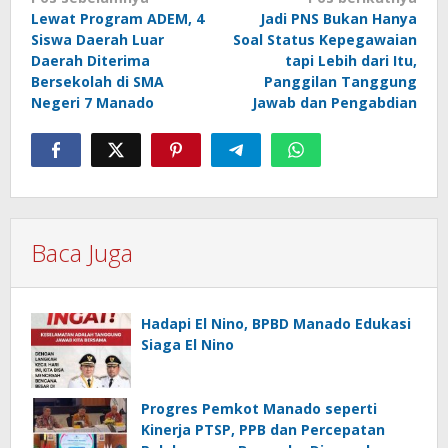
Navigasi
Lewat Program ADEM, 4
Jadi PNS Bukan Hanya
pos
Siswa Daerah Luar
Soal Status Kepegawaian
Daerah Diterima
tapi Lebih dari Itu,
Bersekolah di SMA
Panggilan Tanggung
Negeri 7 Manado
Jawab dan Pengabdian
Baca Juga
Hadapi El Nino, BPBD Manado Edukasi
Siaga El Nino
Progres Pemkot Manado seperti
Kinerja PTSP, PPB dan Percepatan