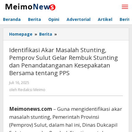
Lewati
ke
konten
Beranda
Berita
Opini
Advertorial
Artikel
Berit
Homepage
»
Berita
»
Identifikasi
Akar
Masalah
Identifikasi Akar Masalah Stunting,
Stunting,
Pemprov Sulut Gelar Rembuk Stunting
Pemprov
dan Penandatanganan Kesepakatan
Sulut
Gelar
Bersama tentang PPS
Rembuk
Juli 16, 2025
oleh
Stunting
Redaksi
oleh
Redaksi Meimo
dan
Meimo
Penandatanganan
Kesepakatan
Meimonews.com
– Guna mengidentifikasi akar
Bersama
tentang
masalah stunting, Pemerintah Provinsi
PPS
(Pemprov) Sulut, dalam hal ini, Dinas Dukcapil