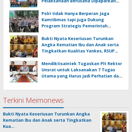
Pelaksanaan Berusaha Dipaparkan
Walikota di Kementerian Investasi
dan Hilirisasi/BKPM
Polri tidak Hanya Berperan Jaga
Kamtibmas tapi juga Dukung
Program Strategis Pemerintah
termasuk di Sektor Ketahanan
Pangan
Bukti Nyata Keseriusan Turunkan
Angka Kematian Ibu dan Anak serta
Tingkatkan Kualitas Yankes, RSUP
Kandou Tandatangani Komitmen
Nasional
Mendiktisaintek Tugaskan Plt Rektor
Unsrat untuk Laksanakan 7 Tugas
Utama yang Harus jadi Perhatian dan
Tanggung Jawab Bersama
Terkini Meimonews
Bukti Nyata Keseriusan Turunkan Angka
Kematian Ibu dan Anak serta Tingkatkan
Kua…