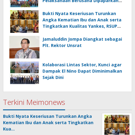
Pelaksanaan Berusaha Dipaparkan
Walikota di Kementerian Investasi
dan Hilirisasi/BKPM
Bukti Nyata Keseriusan Turunkan
Angka Kematian Ibu dan Anak serta
Tingkatkan Kualitas Yankes, RSUP
Kandou Tandatangani Komitmen
Nasional
Jamaluddin Jompa Diangkat sebagai
Plt. Rektor Unsrat
Kolaborasi Lintas Sektor, Kunci agar
Dampak El Nino Dapat Diminimalkan
Sejak Dini
Terkini Meimonews
Bukti Nyata Keseriusan Turunkan Angka
Kematian Ibu dan Anak serta Tingkatkan
Kua…