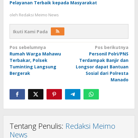
Pelayanan Terbaik kepada Masyarakat
oleh
Redaksi Meimo News
Ikuti Kami Pada
Navigasi
Pos sebelumnya
Pos berikutnya
Rumah Warga Mahawu
Personil Polri/PNS
pos
Terbakar, Polsek
Terdampak Banjir dan
Tuminting Langsung
Longsor dapat Bantuan
Bergerak
Sosial dari Polresta
Manado
Tentang Penulis:
Redaksi Meimo
News