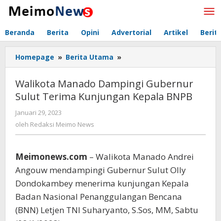
Lewati
ke
konten
Beranda
Berita
Opini
Advertorial
Artikel
Berit
Homepage
»
Berita Utama
»
Walikota
Manado
Dampingi
Walikota Manado Dampingi Gubernur
Gubernur
Sulut Terima Kunjungan Kepala BNPB
Sulut
Terima
Januari 29, 2023
oleh
Kunjungan
Redaksi
oleh
Redaksi Meimo News
Kepala
Meimo
BNPB
News
Meimonews.com
– Walikota Manado Andrei
Angouw mendampingi Gubernur Sulut Olly
Dondokambey menerima kunjungan Kepala
Badan Nasional Penanggulangan Bencana
(BNN) Letjen TNI Suharyanto, S.Sos, MM, Sabtu