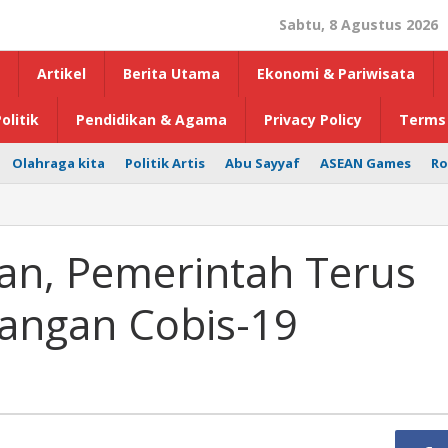
Sabtu, 8 Agustus 2026
Artikel
Berita Utama
Ekonomi & Pariwisata
olitik
Pendidikan & Agama
Privacy Policy
Terms 
Olahraga kita
Politik Artis
Abu Sayyaf
ASEAN Games
Ro
ran, Pemerintah Terus
angan Cobis-19