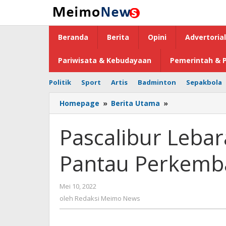
Lewati
ke
konten
Beranda
Berita
Opini
Advertorial
Pariwisata & Kebudayaan
Pemerintah & P
Politik
Sport
Artis
Badminton
Sepakbola
Homepage
»
Berita Utama
»
Pascalibur
Lebaran,
Pemerintah
Pascalibur Leba
Terus
Pantau
Pantau Perkemb
Perkembangan
Cobis-
19
Mei 10, 2022
oleh
Redaksi
oleh
Redaksi Meimo News
Meimo
News