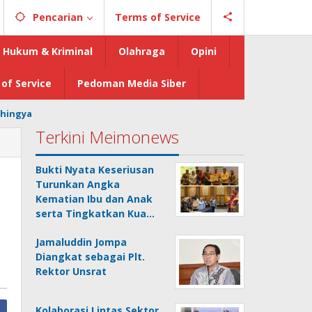
Pencarian
Terms of Service
Hukum & Kriminal
Olahraga
Opini
of Service
Pedoman Media Siber
hingya
Terkini Meimonews
Bukti Nyata Keseriusan
Turunkan Angka
Kematian Ibu dan Anak
serta Tingkatkan Kua…
Jamaluddin Jompa
Diangkat sebagai Plt.
Rektor Unsrat
Kolaborasi Lintas Sektor,