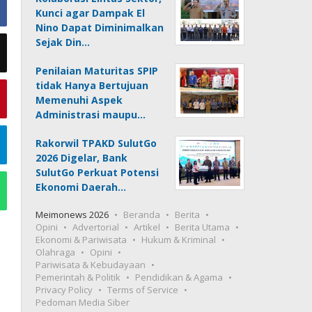
Kunci agar Dampak El
Nino Dapat Diminimalkan
Sejak Din…
Penilaian Maturitas SPIP
tidak Hanya Bertujuan
Memenuhi Aspek
Administrasi maupu…
Rakorwil TPAKD SulutGo
2026 Digelar, Bank
SulutGo Perkuat Potensi
Ekonomi Daerah…
Meimonews 2026
Beranda
Berita
Opini
Advertorial
Artikel
Berita Utama
Ekonomi & Pariwisata
Hukum & Kriminal
Olahraga
Opini
Pariwisata & Kebudayaan
Pemerintah & Politik
Pendidikan & Agama
Privacy Policy
Terms of Service
Pedoman Media Siber