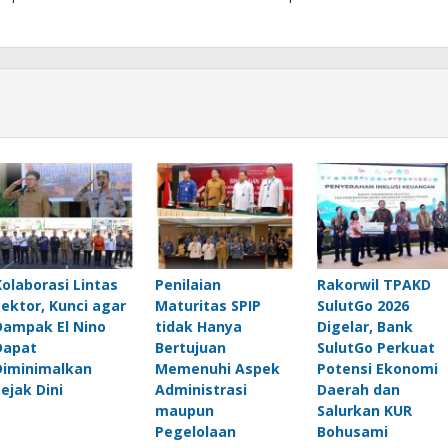
Kolaborasi Lintas
Penilaian
Rakorwil TPAKD
Sektor, Kunci agar
Maturitas SPIP
SulutGo 2026
Dampak El Nino
tidak Hanya
Digelar, Bank
Dapat
Bertujuan
SulutGo Perkuat
Diminimalkan
Memenuhi Aspek
Potensi Ekonomi
Sejak Dini
Administrasi
Daerah dan
maupun
Salurkan KUR
Pegelolaan
Bohusami