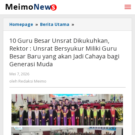
Lewati
ke
konten
Homepage
»
Berita Utama
»
10
Guru
Besar
10 Guru Besar Unsrat Dikukuhkan,
Unsrat
Rektor : Unsrat Bersyukur Miliki Guru
Dikukuhkan,
Besar Baru yang akan Jadi Cahaya bagi
Rektor
:
Generasi Muda
Unsrat
Mei 7, 2026
oleh
Bersyukur
Redaksi
oleh
Redaksi Meimo
Miliki
Meimo
Guru
Besar
Baru
yang
akan
Jadi
Cahaya
bagi