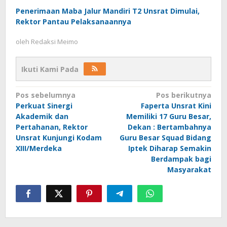
Penerimaan Maba Jalur Mandiri T2 Unsrat Dimulai,
Rektor Pantau Pelaksanaannya
oleh
Redaksi Meimo
Ikuti Kami Pada
Navigasi
Pos sebelumnya
Pos berikutnya
Perkuat Sinergi
Faperta Unsrat Kini
pos
Akademik dan
Memiliki 17 Guru Besar,
Pertahanan, Rektor
Dekan : Bertambahnya
Unsrat Kunjungi Kodam
Guru Besar Squad Bidang
XIII/Merdeka
Iptek Diharap Semakin
Berdampak bagi
Masyarakat