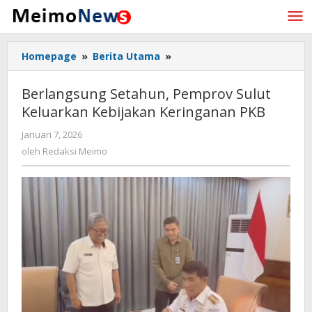
Lewati
ke
konten
Homepage
»
Berita Utama
»
Berlangsung
Setahun,
Pemprov
Berlangsung Setahun, Pemprov Sulut
Sulut
Keluarkan Kebijakan Keringanan PKB
Keluarkan
Kebijakan
Januari 7, 2026
oleh
Keringanan
Redaksi
oleh
Redaksi Meimo
PKB
Meimo