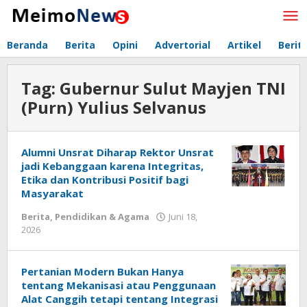
Lewati
ke
konten
Beranda
Berita
Opini
Advertorial
Artikel
Berit
Tag:
Gubernur Sulut Mayjen TNI
(Purn) Yulius Selvanus
Alumni Unsrat Diharap Rektor Unsrat
jadi Kebanggaan karena Integritas,
Etika dan Kontribusi Positif bagi
Masyarakat
Berita
,
Pendidikan & Agama
Juni 18,
2026
oleh
Redaksi
Meimo
Pertanian Modern Bukan Hanya
tentang Mekanisasi atau Penggunaan
Alat Canggih tetapi tentang Integrasi