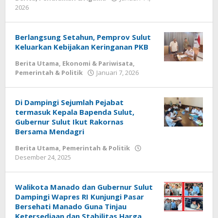
2026
oleh
Redaksi
Meimo
Berlangsung Setahun, Pemprov Sulut
Keluarkan Kebijakan Keringanan PKB
Berita Utama
,
Ekonomi & Pariwisata
,
Pemerintah & Politik
Januari 7, 2026
oleh
Redaksi
Meimo
Di Dampingi Sejumlah Pejabat
termasuk Kepala Bapenda Sulut,
Gubernur Sulut Ikut Rakornas
Bersama Mendagri
Berita Utama
,
Pemerintah & Politik
Desember 24, 2025
oleh
Redaksi
Meimo
Walikota Manado dan Gubernur Sulut
Dampingi Wapres RI Kunjungi Pasar
Bersehati Manado Guna Tinjau
Ketersediaan dan Stabilitas Harga