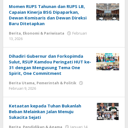
Momen RUPS Tahunan dan RUPS LB,
Capaian Kinerja BSG Dipaparkan,
Dewan Komisaris dan Dewan Direksi
Baru Ditetapkan
Berita
,
Ekonomi & Pariwisata
Februari
13, 2026
oleh
Redaksi
Meimo
Dihadiri Gubernur dan Forkopimda
Sulut, RSUP Kamdou Peringati HUT ke-
31 dengan Mengusung Tema One
Spirit, One Commitment
Berita Utama
,
Pemerintah & Politik
Februari 9, 2026
oleh
Redaksi
Meimo
Ketaatan kepada Tuhan Bukanlah
Beban Melainkan Jalan Menuju
Sukacita Sejati
Berita
,
Pendidikan & Agama
Januari 14,