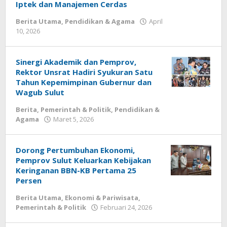
Iptek dan Manajemen Cerdas
Berita Utama
,
Pendidikan & Agama
April
10, 2026
oleh
Redaksi
Meimo
Sinergi Akademik dan Pemprov,
Rektor Unsrat Hadiri Syukuran Satu
Tahun Kepemimpinan Gubernur dan
Wagub Sulut
Berita
,
Pemerintah & Politik
,
Pendidikan &
Agama
Maret 5, 2026
oleh
Redaksi
Meimo
Dorong Pertumbuhan Ekonomi,
Pemprov Sulut Keluarkan Kebijakan
Keringanan BBN-KB Pertama 25
Persen
Berita Utama
,
Ekonomi & Pariwisata
,
Pemerintah & Politik
Februari 24, 2026
oleh
Redaksi
Meimo