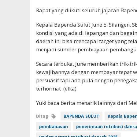
Rapat yang diikuti seluruh jajaran Bapen
Kepala Bapenda Sulut June E. Silangen,
kondisi yang ada di lapangan dan baga
daerah ini bisa mencapai target yang tel
menjadi sumber pembiayaan pembangun
Secara terbuka, June memberikan trik-tr
kewajibannya dengan membayar tepat wa
persuasif tapi ada pula dengan penegak
terhormat (elka)
Yuk! baca berita menarik lainnya dari M
Ditag
BAPENDA SULUT
Kepala Bapen
pembahasan
penerimaan retribusi daer
usulan target retribusi daerah 2025