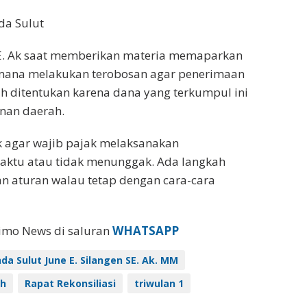
da Sulut
 SE. Ak saat memberikan materia memaparkan
imana melakukan terobosan agar penerimaan
ah ditentukan karena dana yang terkumpul ini
an daerah.
ik agar wajib pajak melaksanakan
ktu atau tidak menunggak. Ada langkah
an aturan walau tetap dengan cara-cara
eimo News di saluran
WHATSAPP
da Sulut June E. Silangen SE. Ak. MM
ah
Rapat Rekonsiliasi
triwulan 1