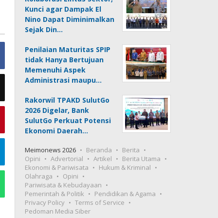
Kunci agar Dampak El
Nino Dapat Diminimalkan
Sejak Din…
Penilaian Maturitas SPIP
tidak Hanya Bertujuan
Memenuhi Aspek
Administrasi maupu…
Rakorwil TPAKD SulutGo
2026 Digelar, Bank
SulutGo Perkuat Potensi
Ekonomi Daerah…
Meimonews 2026
Beranda
Berita
Opini
Advertorial
Artikel
Berita Utama
Ekonomi & Pariwisata
Hukum & Kriminal
Olahraga
Opini
Pariwisata & Kebudayaan
Pemerintah & Politik
Pendidikan & Agama
Privacy Policy
Terms of Service
Pedoman Media Siber