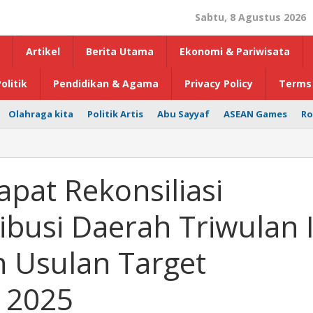
Sabtu, 8 Agustus 2026
Artikel
Berita Utama
Ekonomi & Pariwisata
olitik
Pendidikan & Agama
Privacy Policy
Terms 
Olahraga kita
Politik Artis
Abu Sayyaf
ASEAN Games
Ro
pat Rekonsiliasi
busi Daerah Triwulan 
 Usulan Target
h 2025