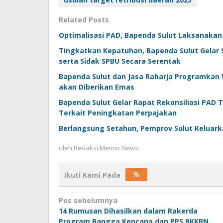
Related Posts
Optimalisasi PAD, Bapenda Sulut Laksanakan
Tingkatkan Kepatuhan, Bapenda Sulut Gelar S
serta Sidak SPBU Secara Serentak
Bapenda Sulut dan Jasa Raharja Programkan 
akan Diberikan Emas
Bapenda Sulut Gelar Rapat Rekonsiliasi PAD 
Terkait Peningkatan Perpajakan
Berlangsung Setahun, Pemprov Sulut Keluark
oleh
Redaksi Meimo News
Ikuti Kami Pada
Navigasi
Pos sebelumnya
14 Rumusan Dihasilkan dalam Rakerda
pos
Program Bangga Kencana dan PPS BKKBN