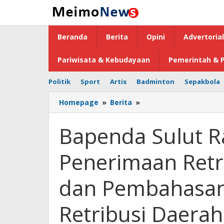
Lewati
ke
konten
Beranda
Berita
Opini
Advertorial
Pariwisata & Kebudayaan
Pemerintah & P
Politik
Sport
Artis
Badminton
Sepakbola
Homepage
»
Berita
»
Bapenda
Sulut
Rapat
Bapenda Sulut Ra
Rekonsiliasi
Penerimaan
Penerimaan Retri
Retribusi
Daerah
Triwulan
dan Pembahasan
I
dan
Retribusi Daera
Pembahasan
Usulan