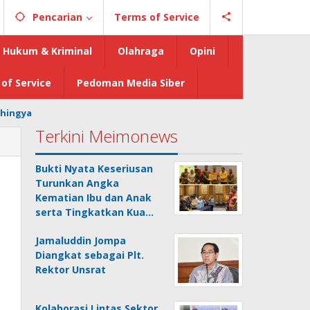
Pencarian
Terms of Service
Hukum & Kriminal
Olahraga
Opini
of Service
Pedoman Media Siber
hingya
Terkini Meimonews
Bukti Nyata Keseriusan
Turunkan Angka
Kematian Ibu dan Anak
I
serta Tingkatkan Kua…
Jamaluddin Jompa
Diangkat sebagai Plt.
Rektor Unsrat
Kolaborasi Lintas Sektor,