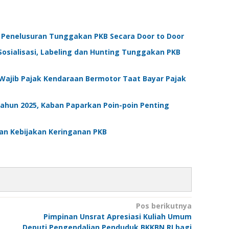
 Penelusuran Tunggakan PKB Secara Door to Door
osialisasi, Labeling dan Hunting Tunggakan PKB
Wajib Pajak Kendaraan Bermotor Taat Bayar Pajak
Tahun 2025, Kaban Paparkan Poin-poin Penting
an Kebijakan Keringanan PKB
Pos berikutnya
Pimpinan Unsrat Apresiasi Kuliah Umum
Deputi Pengendalian Penduduk BKKBN RI bagi