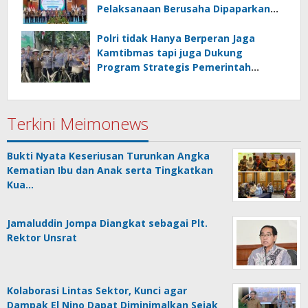
Pelaksanaan Berusaha Dipaparkan
Walikota di Kementerian Investasi
dan Hilirisasi/BKPM
Polri tidak Hanya Berperan Jaga
Kamtibmas tapi juga Dukung
Program Strategis Pemerintah
termasuk di Sektor Ketahanan
Pangan
Terkini Meimonews
Bukti Nyata Keseriusan Turunkan Angka
Kematian Ibu dan Anak serta Tingkatkan
Kua…
Jamaluddin Jompa Diangkat sebagai Plt.
Rektor Unsrat
Kolaborasi Lintas Sektor, Kunci agar
Dampak El Nino Dapat Diminimalkan Sejak