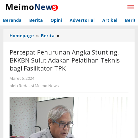
Lewati
ke
konten
Beranda
Berita
Opini
Advertorial
Artikel
Berit
Homepage
»
Berita
»
Percepat
Penurunan
Angka
Percepat Penurunan Angka Stunting,
Stunting,
BKKBN Sulut Adakan Pelatihan Teknis
BKKBN
bagi Fasilitator TPK
Sulut
Adakan
Maret 6, 2024
oleh
Pelatihan
Redaksi
oleh
Redaksi Meimo News
Teknis
Meimo
bagi
News
Fasilitator
TPK