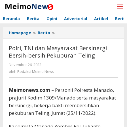
Lewati
ke
konten
Beranda
Berita
Opini
Advertorial
Artikel
Berit
Homepage
»
Berita
»
Polri,
TNI
dan
Polri, TNI dan Masyarakat Bersinergi
Masyarakat
Bersih-bersih Pekuburan Teling
Bersinergi
Bersih-
November 26, 2022
oleh
bersih
Redaksi
oleh
Redaksi Meimo News
Pekuburan
Meimo
Teling
News
Meimonews.com
– Personil Polresta Manado,
prajurit Kodim 1309/Manado serta masyarakat
bersinergi, bekerja bakti membersihkan
pekuburan Teling, Jumat (25/11/2022).
Kapolresta Manado Kombes Pol. Julianto