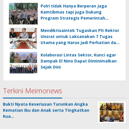
dan Hilirisasi/BKPM
Polri tidak Hanya Berperan Jaga
Kamtibmas tapi juga Dukung
Program Strategis Pemerintah
termasuk di Sektor Ketahanan
Pangan
Mendiktisaintek Tugaskan Plt Rektor
Unsrat untuk Laksanakan 7 Tugas
Utama yang Harus jadi Perhatian dan
Tanggung Jawab Bersama
Kolaborasi Lintas Sektor, Kunci agar
Dampak El Nino Dapat Diminimalkan
Sejak Dini
Terkini Meimonews
Bukti Nyata Keseriusan Turunkan Angka
Kematian Ibu dan Anak serta Tingkatkan
Kua…