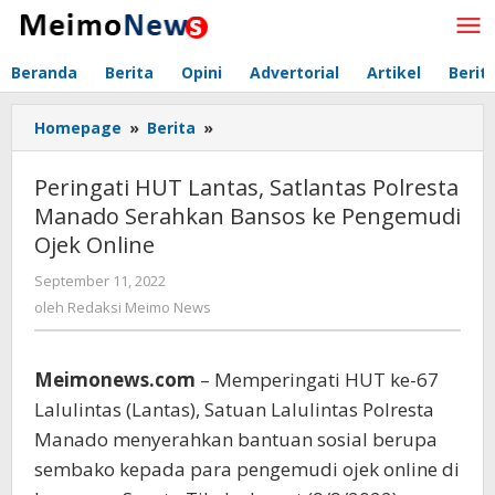
Lewati
ke
konten
Beranda
Berita
Opini
Advertorial
Artikel
Berit
Homepage
»
Berita
»
Peringati
HUT
Lantas,
Peringati HUT Lantas, Satlantas Polresta
Satlantas
Manado Serahkan Bansos ke Pengemudi
Polresta
Ojek Online
Manado
Serahkan
September 11, 2022
oleh
Bansos
Redaksi
oleh
Redaksi Meimo News
ke
Meimo
Pengemudi
News
Ojek
Meimonews.com
– Memperingati HUT ke-67
Online
Lalulintas (Lantas), Satuan Lalulintas Polresta
Manado menyerahkan bantuan sosial berupa
sembako kepada para pengemudi ojek online di