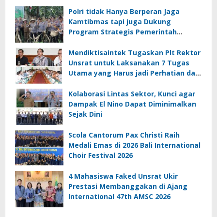
Polri tidak Hanya Berperan Jaga
Kamtibmas tapi juga Dukung
Program Strategis Pemerintah
termasuk di Sektor Ketahanan
Pangan
Mendiktisaintek Tugaskan Plt Rektor
Unsrat untuk Laksanakan 7 Tugas
Utama yang Harus jadi Perhatian dan
Tanggung Jawab Bersama
Kolaborasi Lintas Sektor, Kunci agar
Dampak El Nino Dapat Diminimalkan
Sejak Dini
Scola Cantorum Pax Christi Raih
Medali Emas di 2026 Bali International
Choir Festival 2026
4 Mahasiswa Faked Unsrat Ukir
Prestasi Membanggakan di Ajang
International 47th AMSC 2026