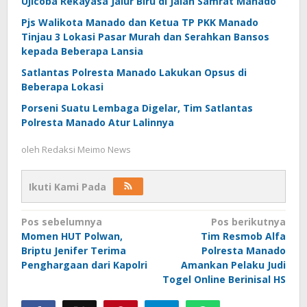
Ujicoba Rekayasa Jalur Biru di Jalan Samrat Manado
Pjs Walikota Manado dan Ketua TP PKK Manado
Tinjau 3 Lokasi Pasar Murah dan Serahkan Bansos
kepada Beberapa Lansia
Satlantas Polresta Manado Lakukan Opsus di
Beberapa Lokasi
Porseni Suatu Lembaga Digelar, Tim Satlantas
Polresta Manado Atur Lalinnya
oleh
Redaksi Meimo News
Ikuti Kami Pada
Navigasi
Pos sebelumnya
Pos berikutnya
Momen HUT Polwan,
Tim Resmob Alfa
pos
Briptu Jenifer Terima
Polresta Manado
Penghargaan dari Kapolri
Amankan Pelaku Judi
Togel Online Berinisal HS