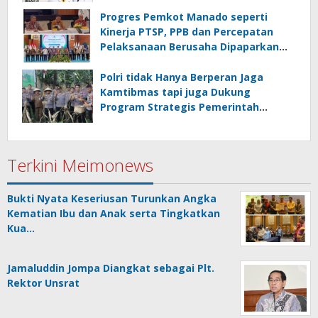
Progres Pemkot Manado seperti
Kinerja PTSP, PPB dan Percepatan
Pelaksanaan Berusaha Dipaparkan
Walikota di Kementerian Investasi
dan Hilirisasi/BKPM
Polri tidak Hanya Berperan Jaga
Kamtibmas tapi juga Dukung
Program Strategis Pemerintah
termasuk di Sektor Ketahanan
Pangan
Terkini Meimonews
Bukti Nyata Keseriusan Turunkan Angka
Kematian Ibu dan Anak serta Tingkatkan
Kua…
Jamaluddin Jompa Diangkat sebagai Plt.
Rektor Unsrat