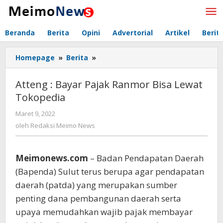
Lewati
ke
konten
Beranda
Berita
Opini
Advertorial
Artikel
Berit
Homepage
»
Berita
»
Atteng
:
Bayar
Atteng : Bayar Pajak Ranmor Bisa Lewat
Pajak
Tokopedia
Ranmor
Bisa
Maret 9, 2022
oleh
Lewat
Redaksi
oleh
Redaksi Meimo News
Tokopedia
Meimo
News
Meimonews.com
– Badan Pendapatan Daerah
(Bapenda) Sulut terus berupa agar pendapatan
daerah (patda) yang merupakan sumber
penting dana pembangunan daerah serta
upaya memudahkan wajib pajak membayar