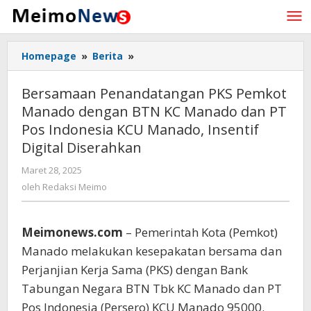
Lewati
ke
konten
Homepage
»
Berita
»
Bersamaan
Penandatangan
PKS
Bersamaan Penandatangan PKS Pemkot
Pemkot
Manado dengan BTN KC Manado dan PT
Manado
Pos Indonesia KCU Manado, Insentif
dengan
BTN
Digital Diserahkan
KC
Maret 28, 2025
oleh
Manado
Redaksi
oleh
Redaksi Meimo
dan
Meimo
PT
Pos
Meimonews.com
– Pemerintah Kota (Pemkot)
Indonesia
KCU
Manado melakukan kesepakatan bersama dan
Manado,
Perjanjian Kerja Sama (PKS) dengan Bank
Insentif
Tabungan Negara BTN Tbk KC Manado dan PT
Digital
Diserahkan
Pos Indonesia (Persero) KCU Manado 95000.