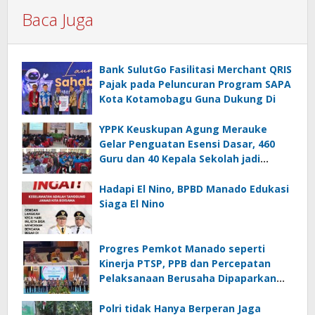
Baca Juga
Bank SulutGo Fasilitasi Merchant QRIS
Pajak pada Peluncuran Program SAPA
Kota Kotamobagu Guna Dukung Di
YPPK Keuskupan Agung Merauke
Gelar Penguatan Esensi Dasar, 460
Guru dan 40 Kepala Sekolah jadi
Peserta
Hadapi El Nino, BPBD Manado Edukasi
Siaga El Nino
Progres Pemkot Manado seperti
Kinerja PTSP, PPB dan Percepatan
Pelaksanaan Berusaha Dipaparkan
Walikota di Kementerian Investasi
dan Hilirisasi/BKPM
Polri tidak Hanya Berperan Jaga