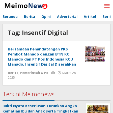
Lewati
ke
konten
Beranda
Berita
Opini
Advertorial
Artikel
Berit
Tag:
Insentif Digital
Bersamaan Penandatangan PKS
Pemkot Manado dengan BTN KC
Manado dan PT Pos Indonesia KCU
Manado, Insentif Digital Diserahkan
Berita
,
Pemerintah & Politik
Maret 28,
2025
oleh
Redaksi
Meimo
Terkini Meimonews
Bukti Nyata Keseriusan Turunkan Angka
Kematian Ibu dan Anak serta Tingkatkan