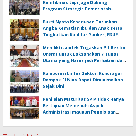
Kamtibmas tapi juga Dukung
Program Strategis Pemerintah
termasuk di Sektor Ketahanan
Pangan
Bukti Nyata Keseriusan Turunkan
Angka Kematian Ibu dan Anak serta
Tingkatkan Kualitas Yankes, RSUP
Kandou Tandatangani Komitmen
Nasional
Mendiktisaintek Tugaskan Plt Rektor
Unsrat untuk Laksanakan 7 Tugas
Utama yang Harus jadi Perhatian dan
Tanggung Jawab Bersama
Kolaborasi Lintas Sektor, Kunci agar
Dampak El Nino Dapat Diminimalkan
Sejak Dini
Penilaian Maturitas SPIP tidak Hanya
Bertujuan Memenuhi Aspek
Administrasi maupun Pegelolaan
Keuangan