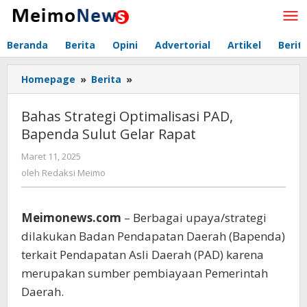
Lewati
ke
konten
Beranda
Berita
Opini
Advertorial
Artikel
Berit
Homepage
»
Berita
»
Bahas
Strategi
Optimalisasi
Bahas Strategi Optimalisasi PAD,
PAD,
Bapenda Sulut Gelar Rapat
Bapenda
Sulut
Maret 11, 2025
oleh
Gelar
Redaksi
oleh
Redaksi Meimo
Rapat
Meimo
Meimonews.com
– Berbagai upaya/strategi
dilakukan Badan Pendapatan Daerah (Bapenda)
terkait Pendapatan Asli Daerah (PAD) karena
merupakan sumber pembiayaan Pemerintah
Daerah.