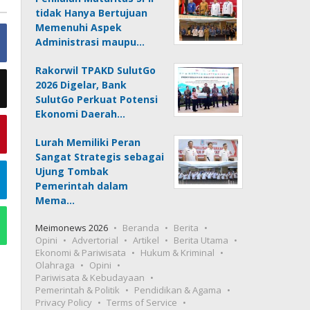
tidak Hanya Bertujuan
Memenuhi Aspek
Administrasi maupu…
Rakorwil TPAKD SulutGo
2026 Digelar, Bank
SulutGo Perkuat Potensi
Ekonomi Daerah…
Lurah Memiliki Peran
Sangat Strategis sebagai
Ujung Tombak
Pemerintah dalam
Mema…
Meimonews 2026
Beranda
Berita
Opini
Advertorial
Artikel
Berita Utama
Ekonomi & Pariwisata
Hukum & Kriminal
Olahraga
Opini
Pariwisata & Kebudayaan
Pemerintah & Politik
Pendidikan & Agama
Privacy Policy
Terms of Service