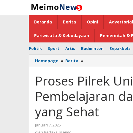
Lewati
ke
konten
Beranda
Berita
Opini
Advertorial
Pariwisata & Kebudayaan
Pemerintah & P
Politik
Sport
Artis
Badminton
Sepakbola
Homepage
»
Berita
»
Proses
Pilrek
Unima
Proses Pilrek Un
Diharapkan
jadi
Pembelajaran d
Pembelajaran
dalam
Berdemokrasi
yang Sehat
yang
Sehat
Januari 7, 2025
oleh
Redaksi
oleh
Redaksi Meimo