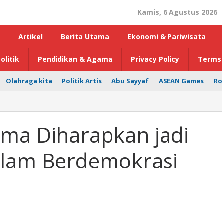
Kamis, 6 Agustus 2026
Artikel
Berita Utama
Ekonomi & Pariwisata
olitik
Pendidikan & Agama
Privacy Policy
Terms 
Olahraga kita
Politik Artis
Abu Sayyaf
ASEAN Games
Ro
ima Diharapkan jadi
alam Berdemokrasi