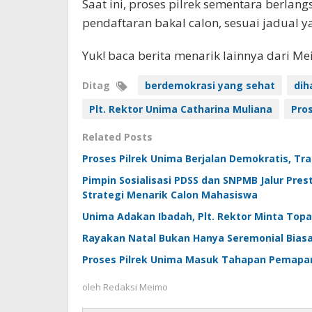
Saat ini, proses pilrek sementara berla
pendaftaran bakal calon, sesuai jadual ya
Yuk! baca berita menarik lainnya dari M
Ditag
berdemokrasi yang sehat
dih
Plt. Rektor Unima Catharina Muliana
Pro
Related Posts
Proses Pilrek Unima Berjalan Demokratis, Tra
Pimpin Sosialisasi PDSS dan SNPMB Jalur Pres
Strategi Menarik Calon Mahasiswa
Unima Adakan Ibadah, Plt. Rektor Minta Topa
Rayakan Natal Bukan Hanya Seremonial Biasa
Proses Pilrek Unima Masuk Tahapan Pemapara
oleh
Redaksi Meimo