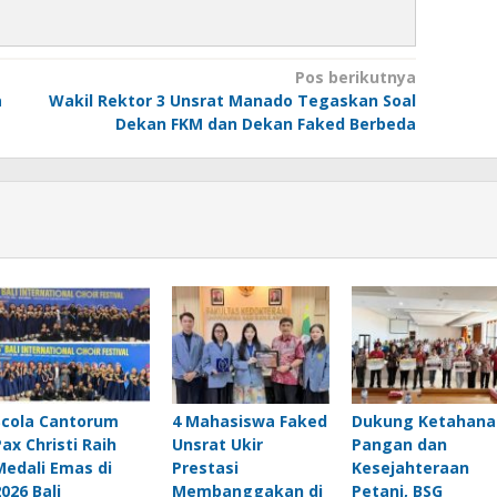
Pos berikutnya
a
Wakil Rektor 3 Unsrat Manado Tegaskan Soal
Dekan FKM dan Dekan Faked Berbeda
Scola Cantorum
4 Mahasiswa Faked
Dukung Ketahana
Pax Christi Raih
Unsrat Ukir
Pangan dan
Medali Emas di
Prestasi
Kesejahteraan
2026 Bali
Membanggakan di
Petani, BSG