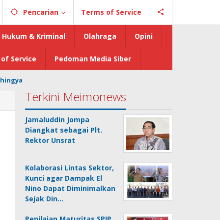
Pencarian
Terms of Service
Hukum & Kriminal
Olahraga
Opini
of Service
Pedoman Media Siber
hingya
Terkini Meimonews
Jamaluddin Jompa
Diangkat sebagai Plt.
Rektor Unsrat
Kolaborasi Lintas Sektor,
Kunci agar Dampak El
Nino Dapat Diminimalkan
Sejak Din…
Penilaian Maturitas SPIP