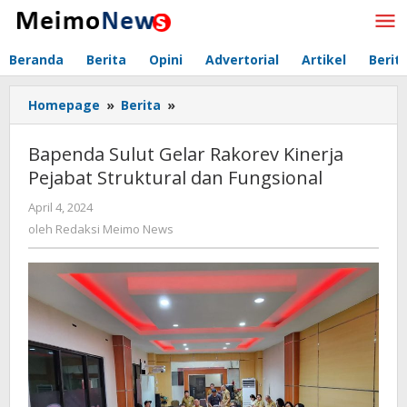
Lewati
ke
konten
Beranda
Berita
Opini
Advertorial
Artikel
Berit
Homepage
»
Berita
»
Bapenda
Sulut
Gelar
Bapenda Sulut Gelar Rakorev Kinerja
Rakorev
Pejabat Struktural dan Fungsional
Kinerja
Pejabat
April 4, 2024
oleh
Struktural
Redaksi
oleh
Redaksi Meimo News
dan
Meimo
Fungsional
News