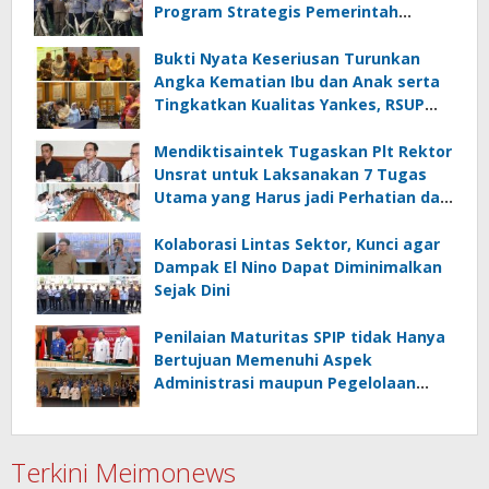
Program Strategis Pemerintah
termasuk di Sektor Ketahanan
Pangan
Bukti Nyata Keseriusan Turunkan
Angka Kematian Ibu dan Anak serta
Tingkatkan Kualitas Yankes, RSUP
Kandou Tandatangani Komitmen
Nasional
Mendiktisaintek Tugaskan Plt Rektor
Unsrat untuk Laksanakan 7 Tugas
Utama yang Harus jadi Perhatian dan
Tanggung Jawab Bersama
Kolaborasi Lintas Sektor, Kunci agar
Dampak El Nino Dapat Diminimalkan
Sejak Dini
Penilaian Maturitas SPIP tidak Hanya
Bertujuan Memenuhi Aspek
Administrasi maupun Pegelolaan
Keuangan
Terkini Meimonews