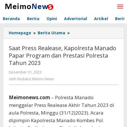
Lewati
ke
konten
Beranda
Berita
Opini
Advertorial
Artikel
Berit
Homepage
»
Berita Utama
»
Saat
Press
Realease,
Saat Press Realease, Kapolresta Manado
Kapolresta
Papar Program dan Prestasi Polresta
Manado
Tahun 2023
Papar
Program
Desember 31, 2023
oleh
dan
Redaksi
oleh
Redaksi Meimo News
Prestasi
Meimo
Polresta
News
Tahun
Meimonews.com
– Polresta Manado
2023
menggelar Press Realease Akhir Tahun 2023 di
aula Polresta, Minggu (31/12)2023). Acara
dipimpin Kapolresta Manado Kombes Pol.