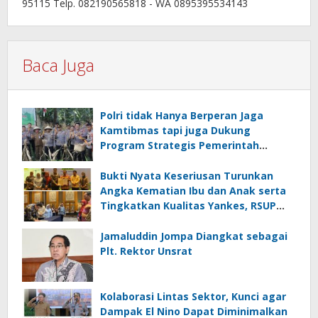
95115 Telp. 082190565818 - WA 0895395534143
Baca Juga
Polri tidak Hanya Berperan Jaga
Kamtibmas tapi juga Dukung
Program Strategis Pemerintah
termasuk di Sektor Ketahanan
Pangan
Bukti Nyata Keseriusan Turunkan
Angka Kematian Ibu dan Anak serta
Tingkatkan Kualitas Yankes, RSUP
Kandou Tandatangani Komitmen
Nasional
Jamaluddin Jompa Diangkat sebagai
Plt. Rektor Unsrat
Kolaborasi Lintas Sektor, Kunci agar
Dampak El Nino Dapat Diminimalkan