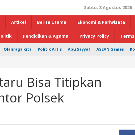
Sabtu, 8 Agustus 2026
Artikel
Berita Utama
Ekonomi & Pariwisata
olitik
Pendidikan & Agama
Privacy Policy
Terms 
Olahraga kita
Politik Artis
Abu Sayyaf
ASEAN Games
Ro
aru Bisa Titipkan
ntor Polsek