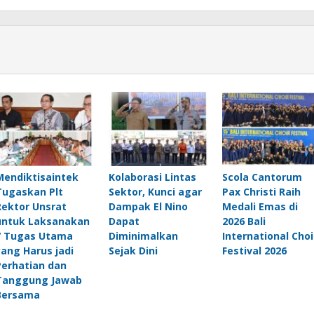
Mendiktisaintek
Kolaborasi Lintas
Scola Cantorum
Tugaskan Plt
Sektor, Kunci agar
Pax Christi Raih
Rektor Unsrat
Dampak El Nino
Medali Emas di
untuk Laksanakan
Dapat
2026 Bali
7 Tugas Utama
Diminimalkan
International Choi
yang Harus jadi
Sejak Dini
Festival 2026
Perhatian dan
Tanggung Jawab
Bersama