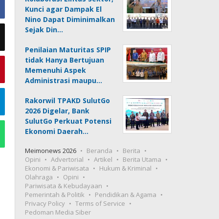
Kunci agar Dampak El
Nino Dapat Diminimalkan
Sejak Din…
Penilaian Maturitas SPIP
tidak Hanya Bertujuan
Memenuhi Aspek
Administrasi maupu…
Rakorwil TPAKD SulutGo
2026 Digelar, Bank
SulutGo Perkuat Potensi
Ekonomi Daerah…
Meimonews 2026
Beranda
Berita
Opini
Advertorial
Artikel
Berita Utama
Ekonomi & Pariwisata
Hukum & Kriminal
Olahraga
Opini
Pariwisata & Kebudayaan
Pemerintah & Politik
Pendidikan & Agama
Privacy Policy
Terms of Service
Pedoman Media Siber