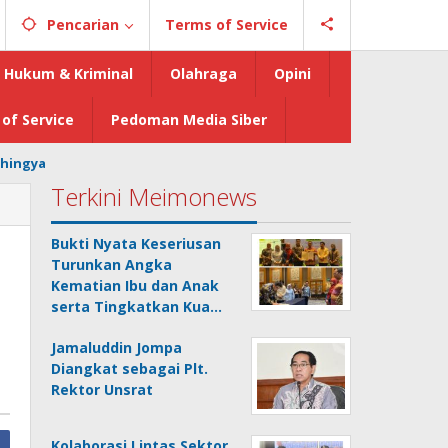
Pencarian
Terms of Service
Hukum & Kriminal
Olahraga
Opini
of Service
Pedoman Media Siber
hingya
Terkini Meimonews
Bukti Nyata Keseriusan
Turunkan Angka
Kematian Ibu dan Anak
serta Tingkatkan Kua…
Jamaluddin Jompa
Diangkat sebagai Plt.
Rektor Unsrat
Kolaborasi Lintas Sektor,