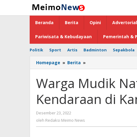
Lewati
ke
konten
Beranda
Berita
Opini
Advertorial
Pariwisata & Kebudayaan
Pemerintah & P
Politik
Sport
Artis
Badminton
Sepakbola
Homepage
»
Berita
»
Warga
Mudik
Nataru
Warga Mudik Nat
Bisa
Titipkan
Kendaraan di Ka
Kendaraan
di
Kantor
Desember 23, 2022
oleh
Polsek
Redaksi
oleh
Redaksi Meimo News
Meimo
News