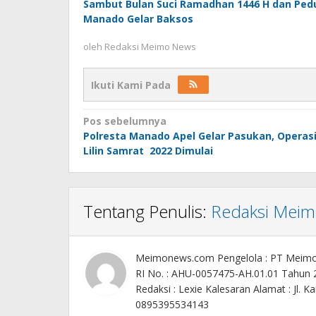
Sambut Bulan Suci Ramadhan 1446 H dan Ped
Manado Gelar Baksos
oleh
Redaksi Meimo News
Ikuti Kami Pada
Navigasi
Pos sebelumnya
Polresta Manado Apel Gelar Pasukan, Operas
pos
Lilin Samrat 2022 Dimulai
Tentang Penulis:
Redaksi Mei
Meimonews.com Pengelola : PT Meim
RI No. : AHU-0057475-AH.01.01 Tahun
Redaksi : Lexie Kalesaran Alamat : Jl
0895395534143