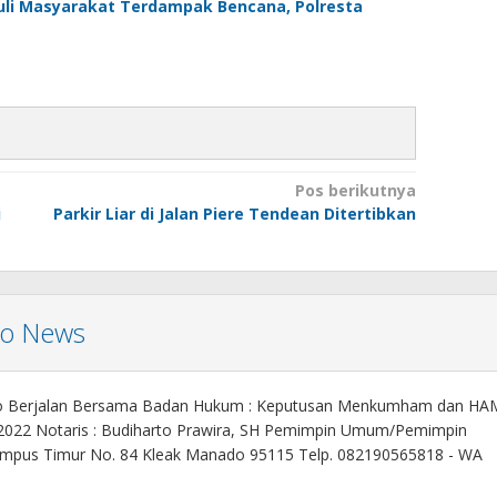
uli Masyarakat Terdampak Bencana, Polresta
Pos berikutnya
i
Parkir Liar di Jalan Piere Tendean Ditertibkan
mo News
o Berjalan Bersama Badan Hukum : Keputusan Menkumham dan HA
 2022 Notaris : Budiharto Prawira, SH Pemimpin Umum/Pemimpin
. Kampus Timur No. 84 Kleak Manado 95115 Telp. 082190565818 - WA