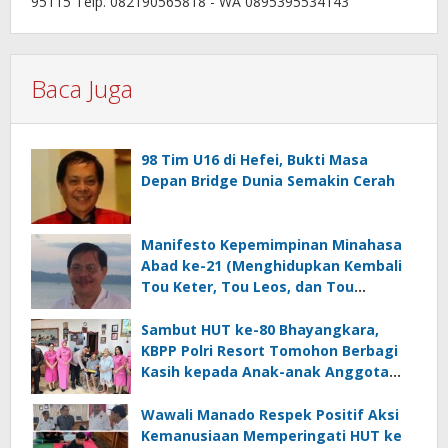
95115 Telp. 082190565818 - WA 0895395534143
Baca Juga
98 Tim U16 di Hefei, Bukti Masa
Depan Bridge Dunia Semakin Cerah
Manifesto Kepemimpinan Minahasa
Abad ke-21 (Menghidupkan Kembali
Tou Keter, Tou Leos, dan Tou
Nga’asan)
Sambut HUT ke-80 Bhayangkara,
KBPP Polri Resort Tomohon Berbagi
Kasih kepada Anak-anak Anggota
Polri Berkebutuhan Khusus
Wawali Manado Respek Positif Aksi
Kemanusiaan Memperingati HUT ke