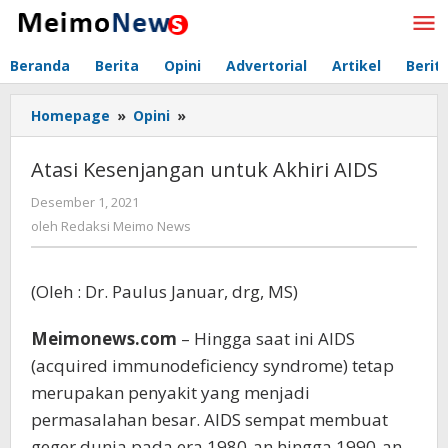
Lewati
ke
konten
Beranda
Berita
Opini
Advertorial
Artikel
Berit
Homepage
»
Opini
»
Atasi
Kesenjangan
untuk
Atasi Kesenjangan untuk Akhiri AIDS
Akhiri
AIDS
Desember 1, 2021
oleh
Redaksi
oleh
Redaksi Meimo News
Meimo
News
(Oleh : Dr. Paulus Januar, drg, MS)
Meimonews.com
– Hingga saat ini AIDS
(acquired immunodeficiency syndrome) tetap
merupakan penyakit yang menjadi
permasalahan besar. AIDS sempat membuat
geger dunia pada era 1980-an hingga 1990-an.