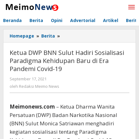
Lewati
ke
konten
Beranda
Berita
Opini
Advertorial
Artikel
Berit
Homepage
»
Berita
»
Ketua
DWP
BNN
Ketua DWP BNN Sulut Hadiri Sosialisasi
Sulut
Paradigma Kehidupan Baru di Era
Hadiri
Pandemi Covid-19
Sosialisasi
Paradigma
September 17, 2021
oleh
Kehidupan
Redaksi
oleh
Redaksi Meimo News
Baru
Meimo
di
News
Era
Meimonews.com
– Ketua Dharma Wanita
Pandemi
Covid-
Persatuan (DWP) Badan Narkotika Nasional
19
(BNN) Sulut Monica Satriawan menghadiri
kegiatan sosialisasi tentang Paradigma