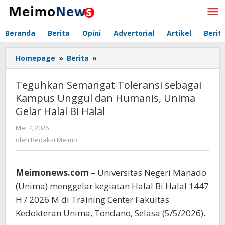
Lewati
ke
konten
Beranda
Berita
Opini
Advertorial
Artikel
Berit
Homepage
»
Berita
»
Teguhkan
Semangat
Toleransi
Teguhkan Semangat Toleransi sebagai
sebagai
Kampus Unggul dan Humanis, Unima
Kampus
Gelar Halal Bi Halal
Unggul
dan
Mei 7, 2026
oleh
Humanis,
Redaksi
oleh
Redaksi Meimo
Unima
Meimo
Gelar
Halal
Meimonews.com
– Universitas Negeri Manado
Bi
Halal
(Unima) menggelar kegiatan Halal Bi Halal 1447
H / 2026 M di Training Center Fakultas
Kedokteran Unima, Tondano, Selasa (5/5/2026).