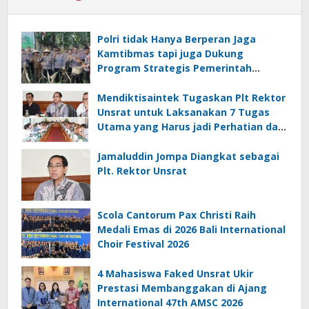
Polri tidak Hanya Berperan Jaga
Kamtibmas tapi juga Dukung
Program Strategis Pemerintah
termasuk di Sektor Ketahanan
Pangan
Mendiktisaintek Tugaskan Plt Rektor
Unsrat untuk Laksanakan 7 Tugas
Utama yang Harus jadi Perhatian dan
Tanggung Jawab Bersama
Jamaluddin Jompa Diangkat sebagai
Plt. Rektor Unsrat
Scola Cantorum Pax Christi Raih
Medali Emas di 2026 Bali International
Choir Festival 2026
4 Mahasiswa Faked Unsrat Ukir
Prestasi Membanggakan di Ajang
International 47th AMSC 2026