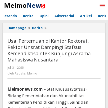
Lewati
ke
konten
Beranda
Berita
Opini
Advertorial
Artikel
Berit
Homepage
»
Berita
»
Usai
Pertemuan
di
Usai Pertemuan di Kantor Rektorat,
Kantor
Rektor Unsrat Dampingi Stafsus
Rektorat,
Kemendiktisaintek Kunjungi Asrama
Rektor
Unsrat
Mahasiswa Nusantara
Dampingi
Juli 31, 2025
oleh
Stafsus
Redaksi
oleh
Redaksi Meimo
Kemendiktisaintek
Meimo
Kunjungi
Asrama
Meimonews.com
– Staf Khusus (Stafsus)
Mahasiswa
Nusantara
Bidang Pemerintahan dan Akuntabilitas
Kementerian Pendidikan Tinggi, Sains dan