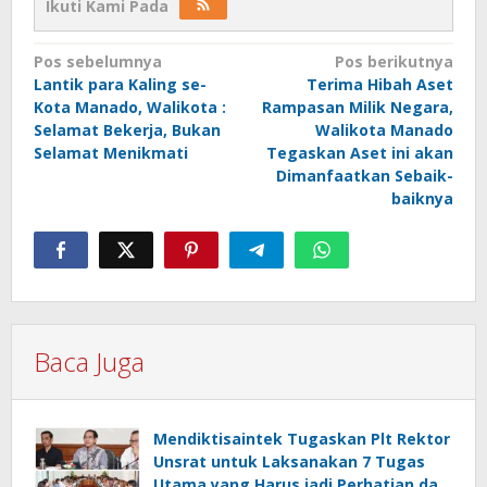
Ikuti Kami Pada
Navigasi
Pos sebelumnya
Pos berikutnya
Lantik para Kaling se-
Terima Hibah Aset
pos
Kota Manado, Walikota :
Rampasan Milik Negara,
Selamat Bekerja, Bukan
Walikota Manado
Selamat Menikmati
Tegaskan Aset ini akan
Dimanfaatkan Sebaik-
baiknya
Baca Juga
Mendiktisaintek Tugaskan Plt Rektor
Unsrat untuk Laksanakan 7 Tugas
Utama yang Harus jadi Perhatian dan