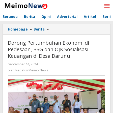
Lewati
ke
konten
Beranda
Berita
Opini
Advertorial
Artikel
Berit
Homepage
»
Berita
»
Dorong
Pertumbuhan
Ekonomi
Dorong Pertumbuhan Ekonomi di
di
Pedesaan, BSG dan OJK Sosialisasi
Pedesaan,
Keuangan di Desa Darunu
BSG
dan
September 14, 2024
oleh
OJK
Redaksi
oleh
Redaksi Meimo News
Sosialisasi
Meimo
Keuangan
News
di
Desa
Darunu