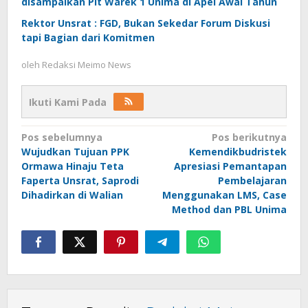
disampaikan Plt Warek 1 Unima di Apel Awal Tahun
Rektor Unsrat : FGD, Bukan Sekedar Forum Diskusi
tapi Bagian dari Komitmen
oleh
Redaksi Meimo News
Ikuti Kami Pada
Navigasi
Pos sebelumnya
Pos berikutnya
Wujudkan Tujuan PPK
Kemendikbudristek
pos
Ormawa Hinaju Teta
Apresiasi Pemantapan
Faperta Unsrat, Saprodi
Pembelajaran
Dihadirkan di Walian
Menggunakan LMS, Case
Method dan PBL Unima