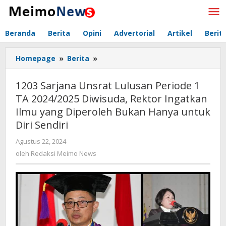
Lewati
ke
konten
Beranda
Berita
Opini
Advertorial
Artikel
Berit
Homepage
»
Berita
»
1203
Sarjana
Unsrat
1203 Sarjana Unsrat Lulusan Periode 1
Lulusan
TA 2024/2025 Diwisuda, Rektor Ingatkan
Periode
Ilmu yang Diperoleh Bukan Hanya untuk
1
TA
Diri Sendiri
2024/2025
Agustus 22, 2024
oleh
Diwisuda,
Redaksi
oleh
Redaksi Meimo News
Rektor
Meimo
Ingatkan
News
Ilmu
yang
Diperoleh
Bukan
Hanya