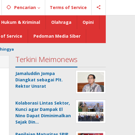
Pencarian
Terms of Service
Hukum & Kriminal
Olahraga
Opini
of Service
Pedoman Media Siber
hingya
Terkini Meimonews
Jamaluddin Jompa
Diangkat sebagai Plt.
Rektor Unsrat
Kolaborasi Lintas Sektor,
Kunci agar Dampak El
Nino Dapat Diminimalkan
Sejak Din…
Penilaian Maturitas SPIP