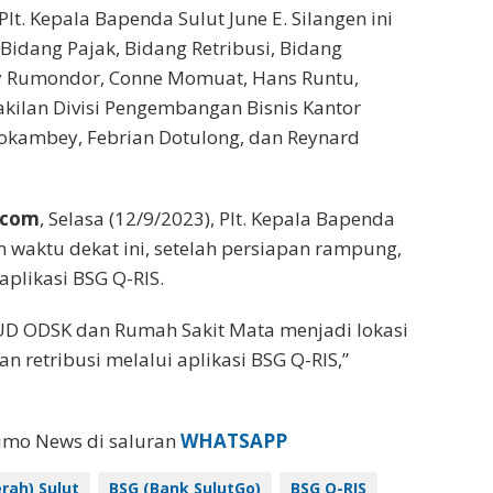
t. Kepala Bapenda Sulut June E. Silangen ini
Bidang Pajak, Bidang Retribusi, Bidang
ry Rumondor, Conne Momuat, Hans Runtu,
kilan Divisi Pengembangan Bisnis Kantor
dokambey, Febrian Dotulong, dan Reynard
.com
, Selasa (12/9/2023), Plt. Kepala Bapenda
m waktu dekat ini, setelah persiapan rampung,
aplikasi BSG Q-RIS.
UD ODSK dan Rumah Sakit Mata menjadi lokasi
n retribusi melalui aplikasi BSG Q-RIS,”
eimo News di saluran
WHATSAPP
ah) Sulut
BSG (Bank SulutGo)
BSG Q-RIS