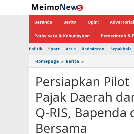
Lewati
ke
konten
Beranda
Berita
Opini
Advertorial
Pariwisata & Kebudayaan
Pemerintah & P
Politik
Sport
Artis
Badminton
Sepakbola
Homepage
»
Berita
»
Persiapkan
Pilot
Project
Persiapkan Pilot
Pembayaran
Pajak
Pajak Daerah dan
Daerah
dan
Retribusi
Q-RIS, Bapenda 
Melalui
BSG
Bersama
Q-
RIS,