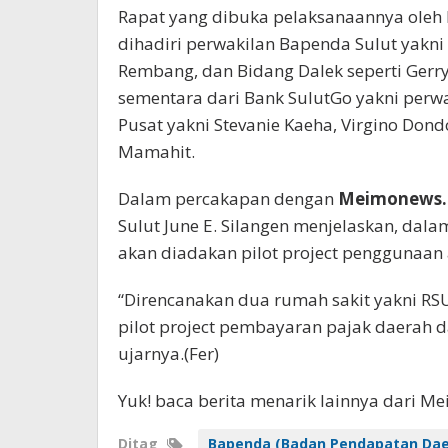
Rapat yang dibuka pelaksanaannya oleh Pl
dihadiri perwakilan Bapenda Sulut yakni 
Rembang, dan Bidang Dalek seperti Ger
sementara dari Bank SulutGo yakni perwa
Pusat yakni Stevanie Kaeha, Virgino Don
Mamahit.
Dalam percakapan dengan
Meimonews
Sulut June E. Silangen menjelaskan, dala
akan diadakan pilot project penggunaan 
“Direncanakan dua rumah sakit yakni RS
pilot project pembayaran pajak daerah da
ujarnya.(Fer)
Yuk! baca berita menarik lainnya dari M
Ditag
Bapenda (Badan Pendapatan Daer