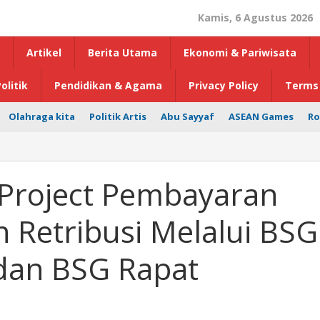
Kamis, 6 Agustus 2026
Artikel
Berita Utama
Ekonomi & Pariwisata
olitik
Pendidikan & Agama
Privacy Policy
Terms 
Olahraga kita
Politik Artis
Abu Sayyaf
ASEAN Games
Ro
 Project Pembayaran
 Retribusi Melalui BSG
dan BSG Rapat