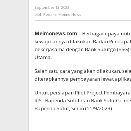
Bapenda
September 13, 2023
oleh
dan
Redaksi
oleh
Redaksi Meimo News
BSG
Meimo
Rapat
News
Bersama
Meimonews.com
– Berbagai upaya un
kewajibannya dilakukan Badan Pendapat
bekerjasama dengan Bank Sulutgo (BSG) y
Utama.
Salah satu cara yang akan dilakukan, sel
diterapkannya pembayaran lewat aplikas
Untuk persiapan Pilot Project Pembayara
RIS, Bapenda Sulut dan Bank SulutGo me
Bapenda Sulut, Senin (11/9/2023).