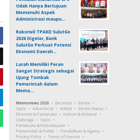
tidak Hanya Bertujuan
Memenuhi Aspek
Administrasi maupu…
Rakorwil TPAKD SulutGo
2026 Digelar, Bank
SulutGo Perkuat Potensi
Ekonomi Daerah…
Lurah Memiliki Peran
Sangat Strategis sebagai
Ujung Tombak
Pemerintah dalam
Mema…
Meimonews 2026
Beranda
Berita
Opini
Advertorial
Artikel
Berita Utama
Ekonomi & Pariwisata
Hukum & Kriminal
Olahraga
Opini
Pariwisata & Kebudayaan
Pemerintah & Politik
Pendidikan & Agama
Privacy Policy
Terms of Service