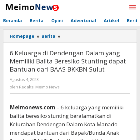
Lewati
ke
konten
Beranda
Berita
Opini
Advertorial
Artikel
Berit
Homepage
»
Berita
»
6
Keluarga
di
6 Keluarga di Dendengan Dalam yang
Dendengan
Memiliki Balita Beresiko Stunting dapat
Dalam
Bantuan dari BAAS BKKBN Sulut
yang
Memiliki
Agustus 4, 2023
oleh
Balita
Redaksi
oleh
Redaksi Meimo News
Beresiko
Meimo
Stunting
News
dapat
Meimonews.com
– 6 keluarga yang memiliki
Bantuan
dari
balita beresiko stunting beralamatkan di
BAAS
Kelurahan Dendengan Dalam Kota Manado
BKKBN
mendapat bantuan dari Bapak/Bunda Anak
Sulut