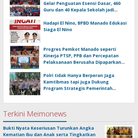
Gelar Penguatan Esensi Dasar, 460
Guru dan 40 Kepala Sekolah jadi
Peserta
Hadapi El Nino, BPBD Manado Edukasi
Siaga El Nino
Progres Pemkot Manado seperti
Kinerja PTSP, PPB dan Percepatan
Pelaksanaan Berusaha Dipaparkan
Walikota di Kementerian Investasi
dan Hilirisasi/BKPM
Polri tidak Hanya Berperan Jaga
Kamtibmas tapi juga Dukung
Program Strategis Pemerintah
termasuk di Sektor Ketahanan
Pangan
Terkini Meimonews
Bukti Nyata Keseriusan Turunkan Angka
Kematian Ibu dan Anak serta Tingkatkan