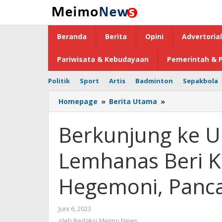
Lewati
ke
konten
Beranda
Berita
Opini
Advertorial
Pariwisata & Kebudayaan
Pemerintah & P
Politik
Sport
Artis
Badminton
Sepakbola
Homepage
»
Berita Utama
»
Berkunjung
ke
Unsrat,
Berkunjung ke U
Gubernur
Lemhanas
Lemhanas Beri 
Beri
Kuliah
Umum
Hegemoni, Panca
Kompetisi
Hegemoni,
Pancasila
Juni 6, 2023
oleh
dan
Redaksi
oleh
Redaksi Meimo News