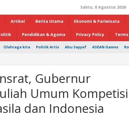
Sabtu, 8 Agustus 2026
Artikel
Berita Utama
Ekonomi & Pariwisata
olitik
Pendidikan & Agama
Privacy Policy
Terms 
Olahraga kita
Politik Artis
Abu Sayyaf
ASEAN Games
Ro
nsrat, Gubernur
Kuliah Umum Kompetisi
sila dan Indonesia