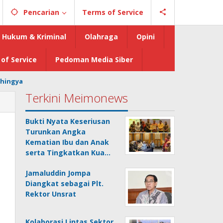
Pencarian
Terms of Service
Hukum & Kriminal
Olahraga
Opini
of Service
Pedoman Media Siber
hingya
Terkini Meimonews
Bukti Nyata Keseriusan
Turunkan Angka
Kematian Ibu dan Anak
serta Tingkatkan Kua…
Jamaluddin Jompa
Diangkat sebagai Plt.
Rektor Unsrat
Kolaborasi Lintas Sektor,