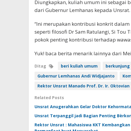
Diungkapkan, kuliah umum ini sebagai b
dari Gubernur Lemhanas kepada Unsrat.
“Ini merupakan kontribusi konkrit dal
seperti filosofi Dr Sam Ratulangi, Si T
pokok penting kontribusi terhadap wawas
Yuk! baca berita menarik lainnya dari M
Ditag
beri kuliah umum
berkunjung 
Gubernur Lemhanas Andi Widjajanto
Kom
Rektor Unsrat Manado Prof. Dr. Ir. Oktovia
Related Posts
Unsrat Anugerahkan Gelar Doktor Kehormat
Unsrat Terpanggil jadi Bagian Penting Bèrko
Rektor Unsrat : Mahasiswa KKT Kembangkan K
Bermanfaat buat Masyarakat