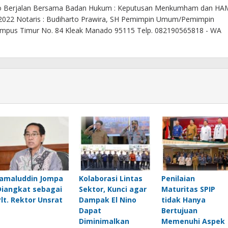
o Berjalan Bersama Badan Hukum : Keputusan Menkumham dan HA
 2022 Notaris : Budiharto Prawira, SH Pemimpin Umum/Pemimpin
. Kampus Timur No. 84 Kleak Manado 95115 Telp. 082190565818 - WA
Jamaluddin Jompa
Kolaborasi Lintas
Penilaian
Diangkat sebagai
Sektor, Kunci agar
Maturitas SPIP
Plt. Rektor Unsrat
Dampak El Nino
tidak Hanya
Dapat
Bertujuan
Diminimalkan
Memenuhi Aspek