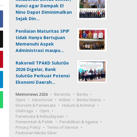
Kunci agar Dampak El
Nino Dapat Diminimalkan
Sejak Din…
Penilaian Maturitas SPIP
tidak Hanya Bertujuan
Memenuhi Aspek
Administrasi maupu…
Rakorwil TPAKD SulutGo
2026 Digelar, Bank
SulutGo Perkuat Potensi
Ekonomi Daerah…
Meimonews 2026
Beranda
Berita
Opini
Advertorial
Artikel
Berita Utama
Ekonomi & Pariwisata
Hukum & Kriminal
Olahraga
Opini
Pariwisata & Kebudayaan
Pemerintah & Politik
Pendidikan & Agama
Privacy Policy
Terms of Service
Pedoman Media Siber