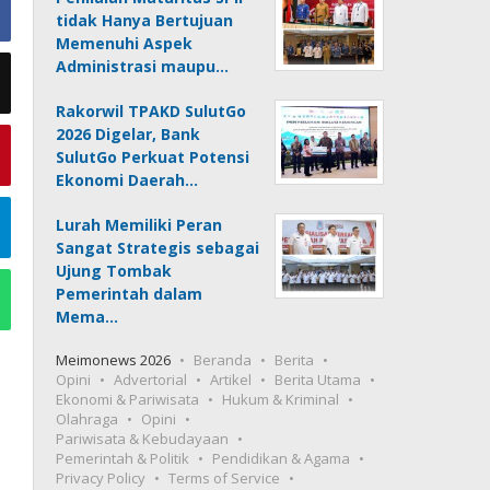
tidak Hanya Bertujuan
Memenuhi Aspek
Administrasi maupu…
Rakorwil TPAKD SulutGo
2026 Digelar, Bank
SulutGo Perkuat Potensi
Ekonomi Daerah…
Lurah Memiliki Peran
Sangat Strategis sebagai
Ujung Tombak
Pemerintah dalam
Mema…
Meimonews 2026
Beranda
Berita
Opini
Advertorial
Artikel
Berita Utama
Ekonomi & Pariwisata
Hukum & Kriminal
Olahraga
Opini
Pariwisata & Kebudayaan
Pemerintah & Politik
Pendidikan & Agama
Privacy Policy
Terms of Service