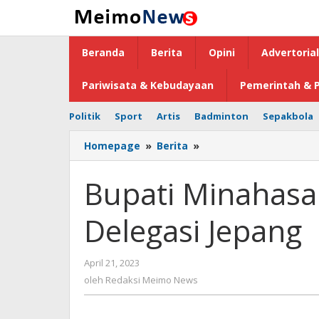
Lewati
ke
konten
Beranda
Berita
Opini
Advertorial
Pariwisata & Kebudayaan
Pemerintah & P
Politik
Sport
Artis
Badminton
Sepakbola
Homepage
»
Berita
»
Bupati
Minahasa
Terima
Bupati Minahasa
Kunjungan
Delegasi
Delegasi Jepang
Jepang
April 21, 2023
oleh
Redaksi
oleh
Redaksi Meimo News
Meimo
News