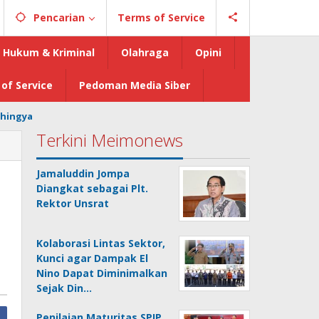
Pencarian
Terms of Service
Hukum & Kriminal
Olahraga
Opini
of Service
Pedoman Media Siber
hingya
Terkini Meimonews
Jamaluddin Jompa
Diangkat sebagai Plt.
Rektor Unsrat
Kolaborasi Lintas Sektor,
Kunci agar Dampak El
Nino Dapat Diminimalkan
Sejak Din…
Penilaian Maturitas SPIP