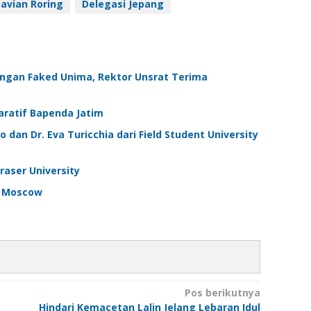
tavian Roring
Delegasi Jepang
ngan Faked Unima, Rektor Unsrat Terima
ratif Bapenda Jatim
dan Dr. Eva Turicchia dari Field Student University
aser University
e Moscow
Pos berikutnya
Hindari Kemacetan Lalin Jelang Lebaran Idul