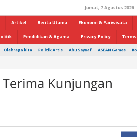
Jumat, 7 Agustus 2026
Artikel
Berita Utama
Ekonomi & Pariwisata
olitik
Pendidikan & Agama
Privacy Policy
Terms 
Olahraga kita
Politik Artis
Abu Sayyaf
ASEAN Games
Ro
 Terima Kunjungan