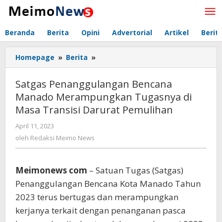
Lewati
ke
konten
Beranda
Berita
Opini
Advertorial
Artikel
Berit
Homepage
»
Berita
»
Satgas
Penanggulangan
Bencana
Satgas Penanggulangan Bencana
Manado
Manado Merampungkan Tugasnya di
Merampungkan
Masa Transisi Darurat Pemulihan
Tugasnya
di
April 11, 2023
oleh
Masa
Redaksi
oleh
Redaksi Meimo News
Transisi
Meimo
Darurat
News
Pemulihan
Meimonews com
– Satuan Tugas (Satgas)
Penanggulangan Bencana Kota Manado Tahun
2023 terus bertugas dan merampungkan
kerjanya terkait dengan penanganan pasca