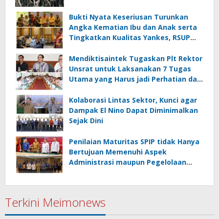
termasuk di Sektor Ketahanan
Pangan
Bukti Nyata Keseriusan Turunkan
Angka Kematian Ibu dan Anak serta
Tingkatkan Kualitas Yankes, RSUP
Kandou Tandatangani Komitmen
Nasional
Mendiktisaintek Tugaskan Plt Rektor
Unsrat untuk Laksanakan 7 Tugas
Utama yang Harus jadi Perhatian dan
Tanggung Jawab Bersama
Kolaborasi Lintas Sektor, Kunci agar
Dampak El Nino Dapat Diminimalkan
Sejak Dini
Penilaian Maturitas SPIP tidak Hanya
Bertujuan Memenuhi Aspek
Administrasi maupun Pegelolaan
Keuangan
Terkini Meimonews