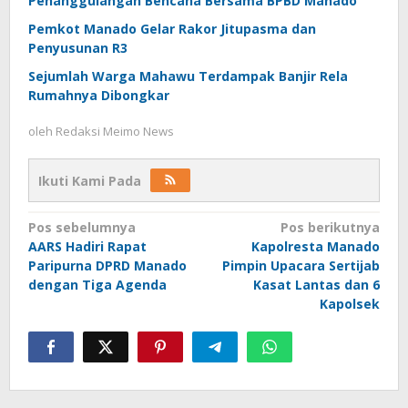
Penanggulangan Bencana Bersama BPBD Manado
Pemkot Manado Gelar Rakor Jitupasma dan
Penyusunan R3
Sejumlah Warga Mahawu Terdampak Banjir Rela
Rumahnya Dibongkar
oleh
Redaksi Meimo News
Ikuti Kami Pada
Navigasi
Pos sebelumnya
Pos berikutnya
AARS Hadiri Rapat
Kapolresta Manado
pos
Paripurna DPRD Manado
Pimpin Upacara Sertijab
dengan Tiga Agenda
Kasat Lantas dan 6
Kapolsek