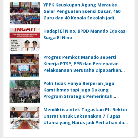
YPPK Keuskupan Agung Merauke
Gelar Penguatan Esensi Dasar, 460
Guru dan 40 Kepala Sekolah jadi
Peserta
Hadapi El Nino, BPBD Manado Edukasi
Siaga El Nino
Progres Pemkot Manado seperti
Kinerja PTSP, PPB dan Percepatan
Pelaksanaan Berusaha Dipaparkan
Walikota di Kementerian Investasi
dan Hilirisasi/BKPM
Polri tidak Hanya Berperan Jaga
Kamtibmas tapi juga Dukung
Program Strategis Pemerintah
termasuk di Sektor Ketahanan
Pangan
Mendiktisaintek Tugaskan Plt Rektor
Unsrat untuk Laksanakan 7 Tugas
Utama yang Harus jadi Perhatian dan
Tanggung Jawab Bersama