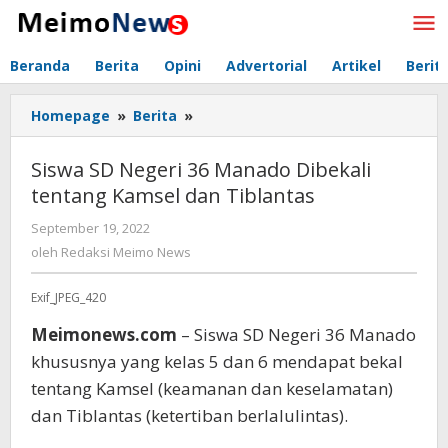
Lewati
ke
konten
Beranda
Berita
Opini
Advertorial
Artikel
Berit
Homepage
»
Berita
»
Siswa
SD
Negeri
Siswa SD Negeri 36 Manado Dibekali
36
tentang Kamsel dan Tiblantas
Manado
Dibekali
September 19, 2022
oleh
tentang
Redaksi
oleh
Redaksi Meimo News
Kamsel
Meimo
dan
News
Exif_JPEG_420
Tiblantas
Meimonews.com
– Siswa SD Negeri 36 Manado
khususnya yang kelas 5 dan 6 mendapat bekal
tentang Kamsel (keamanan dan keselamatan)
dan Tiblantas (ketertiban berlalulintas).