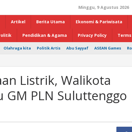
Minggu, 9 Agustus 2026
Artikel
Berita Utama
Ekonomi & Pariwisata
olitik
Pendidikan & Agama
Privacy Policy
Terms 
Olahraga kita
Politik Artis
Abu Sayyaf
ASEAN Games
Ro
an Listrik, Walikota
 GM PLN Suluttenggo