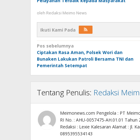
Pelayanan Terbaik kepada Masyarakat
oleh
Redaksi Meimo News
Ikuti Kami Pada
Navigasi
Pos sebelumnya
Ciptakan Rasa Aman, Polsek Wori dan
pos
Bunaken Lakukan Patroli Bersama TNI dan
Pemerintah Setempat
Tentang Penulis:
Redaksi Mei
Meimonews.com Pengelola : PT Meim
RI No. : AHU-0057475-AH.01.01 Tahun
Redaksi : Lexie Kalesaran Alamat : Jl
0895395534143