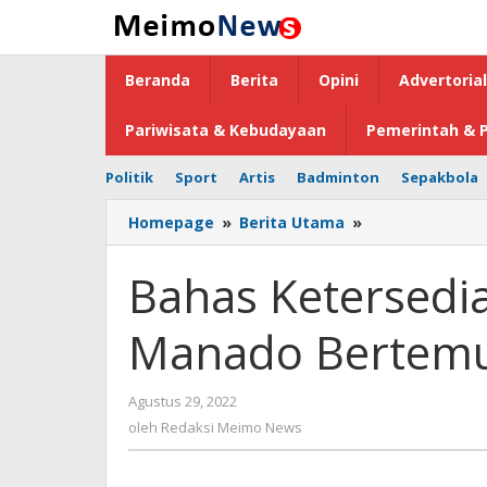
Lewati
ke
konten
Beranda
Berita
Opini
Advertorial
Pariwisata & Kebudayaan
Pemerintah & P
Politik
Sport
Artis
Badminton
Sepakbola
Homepage
»
Berita Utama
»
Bahas
Ketersediaan
Listrik,
Bahas Ketersedia
Walikota
Manado
Manado Bertemu
Bertemu
GM
PLN
Agustus 29, 2022
oleh
Suluttenggo
Redaksi
oleh
Redaksi Meimo News
Meimo
News