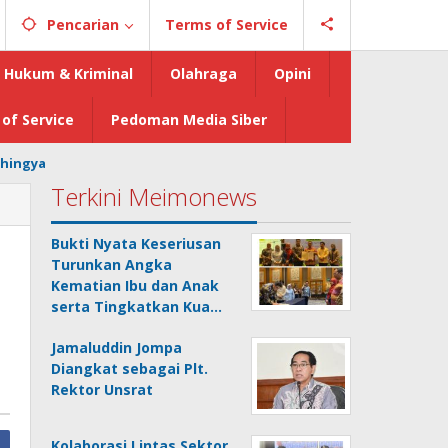
Pencarian
Terms of Service
Hukum & Kriminal
Olahraga
Opini
of Service
Pedoman Media Siber
hingya
Terkini Meimonews
Bukti Nyata Keseriusan
Turunkan Angka
Kematian Ibu dan Anak
serta Tingkatkan Kua…
Jamaluddin Jompa
Diangkat sebagai Plt.
Rektor Unsrat
Kolaborasi Lintas Sektor,