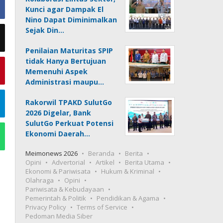
Kunci agar Dampak El
Nino Dapat Diminimalkan
Sejak Din…
Penilaian Maturitas SPIP
tidak Hanya Bertujuan
Memenuhi Aspek
Administrasi maupu…
Rakorwil TPAKD SulutGo
2026 Digelar, Bank
SulutGo Perkuat Potensi
Ekonomi Daerah…
Meimonews 2026
Beranda
Berita
Opini
Advertorial
Artikel
Berita Utama
Ekonomi & Pariwisata
Hukum & Kriminal
Olahraga
Opini
Pariwisata & Kebudayaan
Pemerintah & Politik
Pendidikan & Agama
Privacy Policy
Terms of Service
Pedoman Media Siber