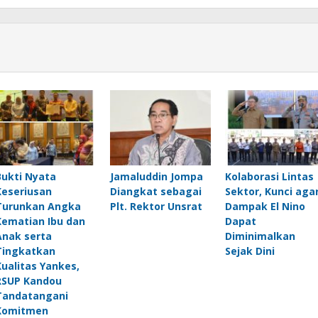
Bukti Nyata
Jamaluddin Jompa
Kolaborasi Lintas
Keseriusan
Diangkat sebagai
Sektor, Kunci aga
Turunkan Angka
Plt. Rektor Unsrat
Dampak El Nino
Kematian Ibu dan
Dapat
Anak serta
Diminimalkan
Tingkatkan
Sejak Dini
Kualitas Yankes,
RSUP Kandou
Tandatangani
Komitmen