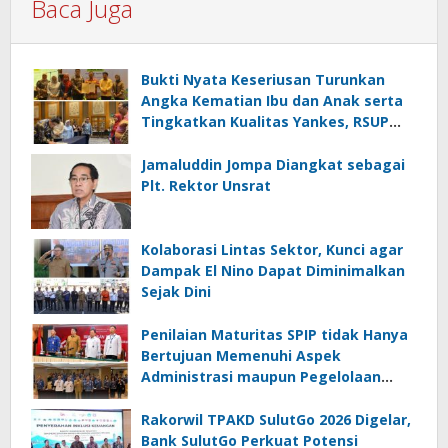
Baca Juga
Bukti Nyata Keseriusan Turunkan
Angka Kematian Ibu dan Anak serta
Tingkatkan Kualitas Yankes, RSUP
Kandou Tandatangani Komitmen
Nasional
Jamaluddin Jompa Diangkat sebagai
Plt. Rektor Unsrat
Kolaborasi Lintas Sektor, Kunci agar
Dampak El Nino Dapat Diminimalkan
Sejak Dini
Penilaian Maturitas SPIP tidak Hanya
Bertujuan Memenuhi Aspek
Administrasi maupun Pegelolaan
Keuangan
Rakorwil TPAKD SulutGo 2026 Digelar,
Bank SulutGo Perkuat Potensi