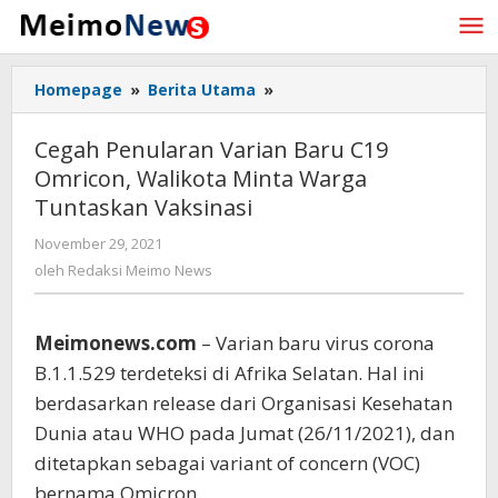
Lewati
ke
konten
Homepage
»
Berita Utama
»
Cegah
Penularan
Varian
Cegah Penularan Varian Baru C19
Baru
Omricon, Walikota Minta Warga
C19
Tuntaskan Vaksinasi
Omricon,
Walikota
November 29, 2021
oleh
Minta
Redaksi
oleh
Redaksi Meimo News
Warga
Meimo
Tuntaskan
News
Vaksinasi
Meimonews.com
– Varian baru virus corona
B.1.1.529 terdeteksi di Afrika Selatan. Hal ini
berdasarkan release dari Organisasi Kesehatan
Dunia atau WHO pada Jumat (26/11/2021), dan
ditetapkan sebagai variant of concern (VOC)
bernama Omicron.