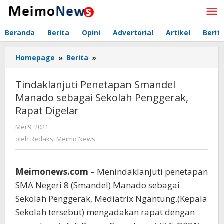
Lewati
ke
konten
Beranda
Berita
Opini
Advertorial
Artikel
Berit
Homepage
»
Berita
»
Tindaklanjuti
Penetapan
Smandel
Tindaklanjuti Penetapan Smandel
Manado
Manado sebagai Sekolah Penggerak,
sebagai
Rapat Digelar
Sekolah
Penggerak,
Mei 9, 2021
oleh
Rapat
Redaksi
oleh
Redaksi Meimo News
Digelar
Meimo
News
Meimonews.com
– Menindaklanjuti penetapan
SMA Negeri 8 (Smandel) Manado sebagai
Sekolah Penggerak, Mediatrix Ngantung.(Kepala
Sekolah tersebut) mengadakan rapat dengan