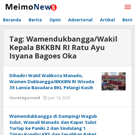
Lewati
ke
konten
Beranda
Berita
Opini
Advertorial
Artikel
Berit
Tag:
Wamendukbangga/Wakil
Kepala BKKBN RI Ratu Ayu
Isyana Bagoes Oka
Dihadiri Wakil Walikota Manado,
Wamen Dukbangga/BKKBN RI Wisuda
35 Lansia Basudara BKL Pelangi Kasih
Uncategorized
Juni 14, 2025
oleh
Redaksi
Meimo
Wamendukbangga di Dampingi Wagub
Sulut, Wawali Manado dan Kaper Sulut
Turlap ke Paniki 2 dan Sindulang 1
Tinjau Kondisi KRS dan Serahkan Paket