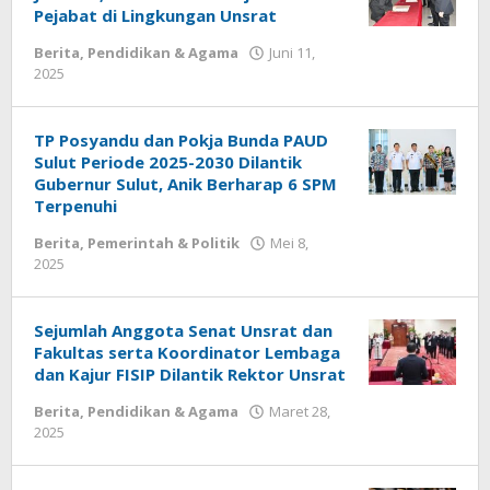
Pejabat di Lingkungan Unsrat
Berita
,
Pendidikan & Agama
Juni 11,
2025
oleh
Redaksi
Meimo
TP Posyandu dan Pokja Bunda PAUD
Sulut Periode 2025-2030 Dilantik
Gubernur Sulut, Anik Berharap 6 SPM
Terpenuhi
Berita
,
Pemerintah & Politik
Mei 8,
2025
oleh
Redaksi
Meimo
Sejumlah Anggota Senat Unsrat dan
Fakultas serta Koordinator Lembaga
dan Kajur FISIP Dilantik Rektor Unsrat
Berita
,
Pendidikan & Agama
Maret 28,
2025
oleh
Redaksi
Meimo