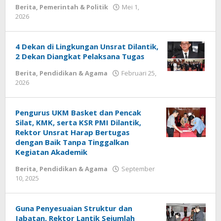
Berita
,
Pemerintah & Politik
Mei 1,
2026
oleh
Redaksi
Meimo
4 Dekan di Lingkungan Unsrat Dilantik,
2 Dekan Diangkat Pelaksana Tugas
Berita
,
Pendidikan & Agama
Februari 25,
2026
oleh
Redaksi
Meimo
Pengurus UKM Basket dan Pencak
Silat, KMK, serta KSR PMI Dilantik,
Rektor Unsrat Harap Bertugas
dengan Baik Tanpa Tinggalkan
Kegiatan Akademik
Berita
,
Pendidikan & Agama
September
10, 2025
oleh
Redaksi
Meimo
Guna Penyesuaian Struktur dan
Jabatan, Rektor Lantik Sejumlah