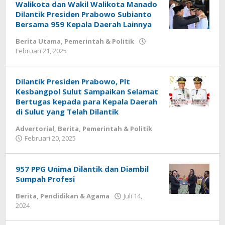
Walikota dan Wakil Walikota Manado
Dilantik Presiden Prabowo Subianto
Bersama 959 Kepala Daerah Lainnya
Berita Utama
,
Pemerintah & Politik
Februari 21, 2025
oleh
Redaksi
Meimo
Dilantik Presiden Prabowo, Plt
Kesbangpol Sulut Sampaikan Selamat
Bertugas kepada para Kepala Daerah
di Sulut yang Telah Dilantik
Advertorial
,
Berita
,
Pemerintah & Politik
Februari 20, 2025
oleh
Redaksi
Meimo
957 PPG Unima Dilantik dan Diambil
Sumpah Profesi
Berita
,
Pendidikan & Agama
Juli 14,
2024
oleh
Redaksi
Meimo