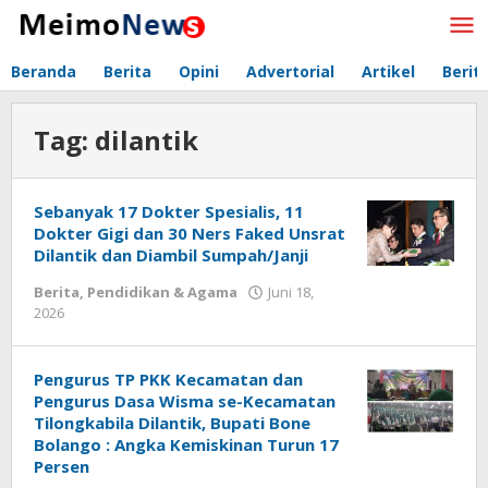
Lewati
ke
konten
Beranda
Berita
Opini
Advertorial
Artikel
Berit
Tag:
dilantik
Sebanyak 17 Dokter Spesialis, 11
Dokter Gigi dan 30 Ners Faked Unsrat
Dilantik dan Diambil Sumpah/Janji
Berita
,
Pendidikan & Agama
Juni 18,
2026
oleh
Redaksi
Meimo
Pengurus TP PKK Kecamatan dan
Pengurus Dasa Wisma se-Kecamatan
Tilongkabila Dilantik, Bupati Bone
Bolango : Angka Kemiskinan Turun 17
Persen