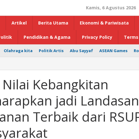
Kamis, 6 Agustus 2026
Artikel
Berita Utama
Ekonomi & Pariwisata
olitik
Pendidikan & Agama
Privacy Policy
Terms 
Olahraga kita
Politik Artis
Abu Sayyaf
ASEAN Games
Ro
Nilai Kebangkitan
harapkan jadi Landasan
anan Terbaik dari RSU
yarakat