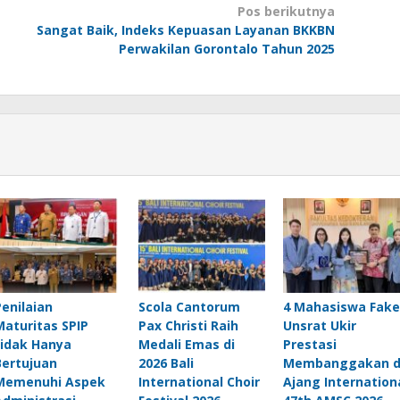
Pos berikutnya
Sangat Baik, Indeks Kepuasan Layanan BKKBN
Perwakilan Gorontalo Tahun 2025
Penilaian
Scola Cantorum
4 Mahasiswa Fak
Maturitas SPIP
Pax Christi Raih
Unsrat Ukir
tidak Hanya
Medali Emas di
Prestasi
Bertujuan
2026 Bali
Membanggakan d
Memenuhi Aspek
International Choir
Ajang Internation