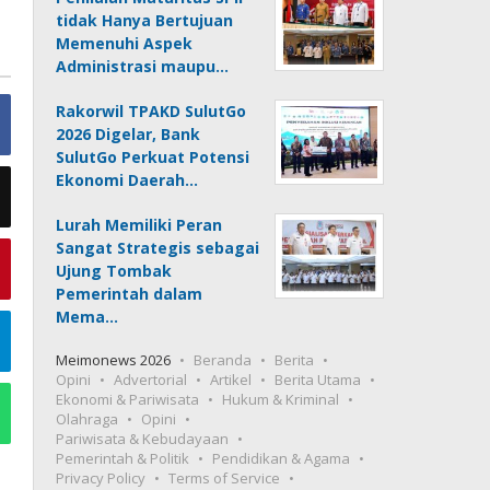
tidak Hanya Bertujuan
Memenuhi Aspek
Administrasi maupu…
Rakorwil TPAKD SulutGo
2026 Digelar, Bank
SulutGo Perkuat Potensi
Ekonomi Daerah…
Lurah Memiliki Peran
Sangat Strategis sebagai
Ujung Tombak
Pemerintah dalam
Mema…
Meimonews 2026
Beranda
Berita
Opini
Advertorial
Artikel
Berita Utama
Ekonomi & Pariwisata
Hukum & Kriminal
Olahraga
Opini
Pariwisata & Kebudayaan
Pemerintah & Politik
Pendidikan & Agama
Privacy Policy
Terms of Service