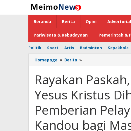
Lewati
ke
konten
Beranda
Berita
Opini
Advertorial
Pariwisata & Kebudayaan
Pemerintah & P
Politik
Sport
Artis
Badminton
Sepakbola
Homepage
»
Berita
»
Rayakan
Paskah,
Nilai
Rayakan Paskah, 
Kebangkitan
Yesus
Yesus Kristus Di
Kristus
Diharapkan
jadi
Pemberian Pelay
Landasan
Pemberian
Kandou bagi Mas
Pelayanan
Terbaik