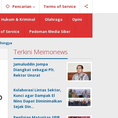
Pencarian
Terms of Service
Hukum & Kriminal
Olahraga
Opini
of Service
Pedoman Media Siber
hingya
Terkini Meimonews
Jamaluddin Jompa
Diangkat sebagai Plt.
Rektor Unsrat
Kolaborasi Lintas Sektor,
P
Kunci agar Dampak El
Nino Dapat Diminimalkan
Sejak Din…
Penilaian Maturitas SPIP