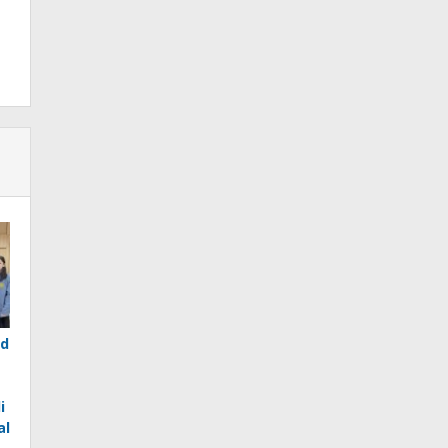
ed
i
al