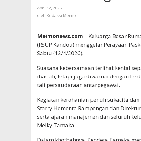
dari
April 12, 2026
oleh
RSUP
Redaksi
oleh
Redaksi Meimo
Kandou
Meimo
bagi
Masyarakat
Meimonews.com
– Keluarga Besar Ruma
(RSUP Kandou) menggelar Perayaan Paska
Sabtu (12/4/2026).
Suasana kebersamaan terlihat kental sep
ibadah, tetapi juga diwarnai dengan be
tali persaudaraan antarpegawai.
Kegiatan kerohanian penuh sukacita dan
Starry Homenta Rampengan dan Direktur 
serta ajaran manajemen dan seluruh kelu
Melky Tamaka.
Dalam khotbahnya, Pendeta Tamaka men