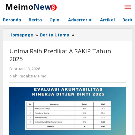
Lewati
ke
konten
Beranda
Berita
Opini
Advertorial
Artikel
Berit
Homepage
»
Berita Utama
»
Unima
Raih
Predikat
Unima Raih Predikat A SAKIP Tahun
A
2025
SAKIP
Tahun
Februari 13, 2026
oleh
2025
Redaksi
oleh
Redaksi Meimo
Meimo