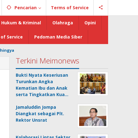
Pencarian
Terms of Service
Hukum & Kriminal
Olahraga
Opini
of Service
Pedoman Media Siber
hingya
Terkini Meimonews
Bukti Nyata Keseriusan
Turunkan Angka
Kematian Ibu dan Anak
serta Tingkatkan Kua…
Jamaluddin Jompa
Diangkat sebagai Plt.
Rektor Unsrat
Kolaborasi Lintas Sektor,