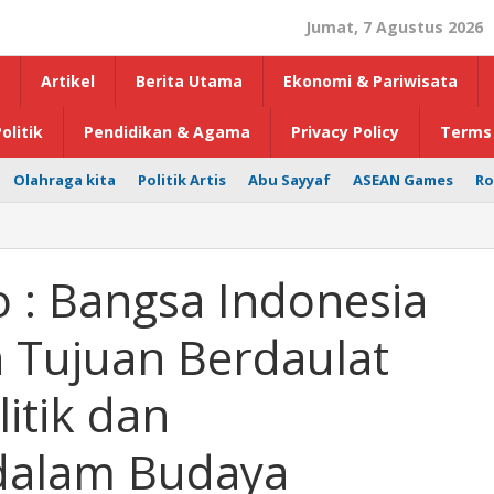
Jumat, 7 Agustus 2026
Artikel
Berita Utama
Ekonomi & Pariwisata
olitik
Pendidikan & Agama
Privacy Policy
Terms 
Olahraga kita
Politik Artis
Abu Sayyaf
ASEAN Games
Ro
 : Bangsa Indonesia
n Tujuan Berdaulat
itik dan
dalam Budaya