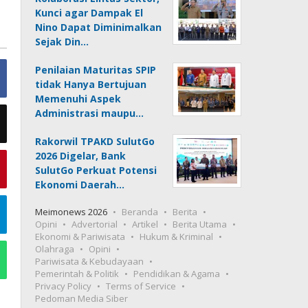
Kunci agar Dampak El
Nino Dapat Diminimalkan
Sejak Din…
Penilaian Maturitas SPIP
tidak Hanya Bertujuan
Memenuhi Aspek
Administrasi maupu…
Rakorwil TPAKD SulutGo
2026 Digelar, Bank
SulutGo Perkuat Potensi
Ekonomi Daerah…
Meimonews 2026
Beranda
Berita
Opini
Advertorial
Artikel
Berita Utama
Ekonomi & Pariwisata
Hukum & Kriminal
Olahraga
Opini
Pariwisata & Kebudayaan
Pemerintah & Politik
Pendidikan & Agama
Privacy Policy
Terms of Service
Pedoman Media Siber