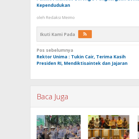
Kependudukan
oleh
Redaksi Meimo
Ikuti Kami Pada
Navigasi
Pos sebelumnya
Rektor Unima : Tukin Cair, Terima Kasih
pos
Presiden RI, Mendiktisaintek dan Jajaran
Baca Juga