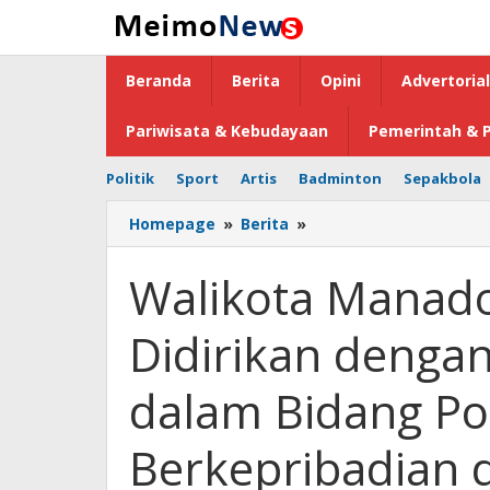
Lewati
ke
konten
Beranda
Berita
Opini
Advertorial
Pariwisata & Kebudayaan
Pemerintah & P
Politik
Sport
Artis
Badminton
Sepakbola
Homepage
»
Berita
»
Walikota
Manado
:
Walikota Manado
Bangsa
Indonesia
Didirikan denga
Didirikan
dengan
Tujuan
dalam Bidang Pol
Berdaulat
dalam
Berkepribadian 
Bidang
Politik