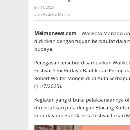
dan
Juli 11, 2025
oleh
Berkepribadian
Redaksi
oleh
Redaksi Meimo
dalam
Meimo
Budaya
Meimonews.com
– Walikota Manado An
didirikan dengan tujuan berdaulat dala
budaya.
Penegasan tersebut disampaikan Walik
Festival Seni Budaya Bantik dan Pering
Robert Wolter Mongisidi di Aula Serbag
(11/7/2025).
Kegiatan yang dibuka pelaksanaannya ol
dimeriahkan pula dengan Bincang Kultu
kebudayaan Bantik serta festival tarian