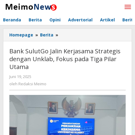
Lewati
ke
konten
Beranda
Berita
Opini
Advertorial
Artikel
Berit
Homepage
»
Berita
»
Bank
SulutGo
Jalin
Bank SulutGo Jalin Kerjasama Strategis
Kerjasama
dengan Unklab, Fokus pada Tiga Pilar
Strategis
Utama
dengan
Unklab,
Juni 19, 2025
oleh
Fokus
Redaksi
oleh
Redaksi Meimo
pada
Meimo
Tiga
Pilar
Utama