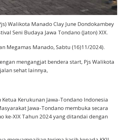
Pjs) Walikota Manado Clay June Dondokambey
ival Seni Budaya Jawa Tondano (Jaton) XIX.
san Megamas Manado, Sabtu (16)11/2024).
dengan mengangjat bendera start, Pjs Walikota
jalan sehat lainnya,
an Ketua Kerukunan Jawa-Tondano Indonesia
a Masyarakat Jawa-Tondano membuka secara
no ke-XIX Tahun 2024 yang ditandai dengan
ya menyampaikan terima kasih kepada KKJI