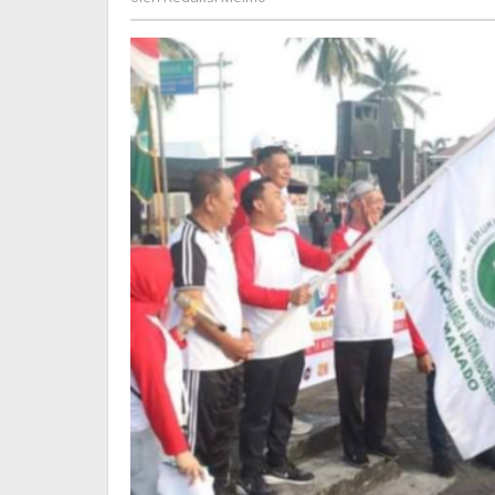
Tondano
Meimo
XIX