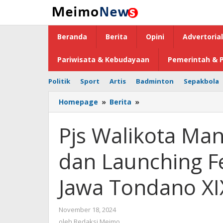
Lewati
ke
konten
Beranda
Berita
Opini
Advertorial
Pariwisata & Kebudayaan
Pemerintah & P
Politik
Sport
Artis
Badminton
Sepakbola
Homepage
»
Berita
»
Pjs
Walikota
Manado
Pjs Walikota Man
Lepas
Jalan
dan Launching Fe
Sehat
dan
Launching
Jawa Tondano XI
Festival
Seni
Budaya
November 18, 2024
oleh
Jawa
Redaksi
oleh
Redaksi Meimo