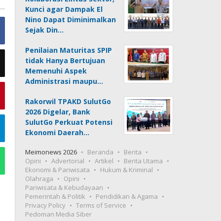
Kunci agar Dampak El
Nino Dapat Diminimalkan
Sejak Din…
Penilaian Maturitas SPIP
tidak Hanya Bertujuan
Memenuhi Aspek
Administrasi maupu…
Rakorwil TPAKD SulutGo
2026 Digelar, Bank
SulutGo Perkuat Potensi
Ekonomi Daerah…
Meimonews 2026
Beranda
Berita
Opini
Advertorial
Artikel
Berita Utama
Ekonomi & Pariwisata
Hukum & Kriminal
Olahraga
Opini
Pariwisata & Kebudayaan
Pemerintah & Politik
Pendidikan & Agama
Privacy Policy
Terms of Service
Pedoman Media Siber