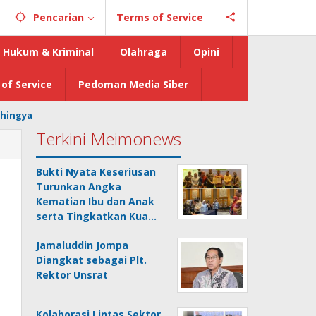
Pencarian
Terms of Service
Hukum & Kriminal
Olahraga
Opini
of Service
Pedoman Media Siber
hingya
Terkini Meimonews
Bukti Nyata Keseriusan
Turunkan Angka
Kematian Ibu dan Anak
serta Tingkatkan Kua…
Jamaluddin Jompa
Diangkat sebagai Plt.
Rektor Unsrat
Kolaborasi Lintas Sektor,