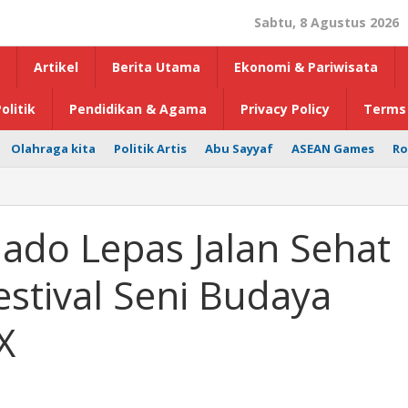
Sabtu, 8 Agustus 2026
Artikel
Berita Utama
Ekonomi & Pariwisata
olitik
Pendidikan & Agama
Privacy Policy
Terms 
Olahraga kita
Politik Artis
Abu Sayyaf
ASEAN Games
Ro
ado Lepas Jalan Sehat
stival Seni Budaya
X