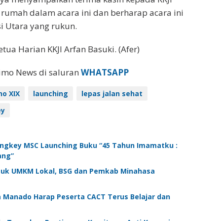
rumah dalam acara ini dan berharap acara ini
 Utara yang rukun.
etua Harian KKJI Arfan Basuki. (Afer)
eimo News di saluran
WHATSAPP
no XIX
launching
lepas jalan sehat
ey
ngkey MSC Launching Buku “45 Tahun Imamatku :
ang”
suk UMKM Lokal, BSG dan Pemkab Minahasa
a Manado Harap Peserta CACT Terus Belajar dan