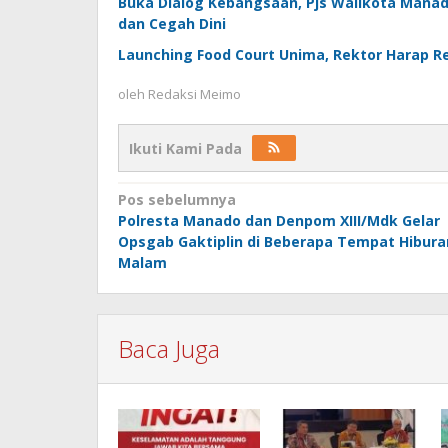
Buka Dialog Kebangsaan, Pjs Walikota Mana
dan Cegah Dini
Launching Food Court Unima, Rektor Harap 
oleh
Redaksi Meimo
Ikuti Kami Pada
Navigasi
Pos sebelumnya
Polresta Manado dan Denpom XIII/Mdk Gelar
pos
Opsgab Gaktiplin di Beberapa Tempat Hibura
Malam
Baca Juga