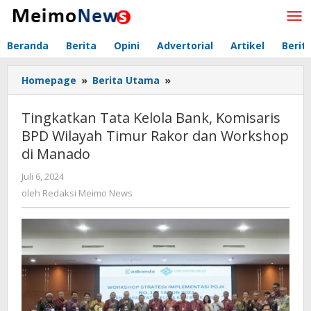
Lewati
ke
konten
Beranda
Berita
Opini
Advertorial
Artikel
Berit
Homepage
»
Berita Utama
»
Tingkatkan
Tata
Kelola
Tingkatkan Tata Kelola Bank, Komisaris
Bank,
BPD Wilayah Timur Rakor dan Workshop
Komisaris
di Manado
BPD
Wilayah
Juli 6, 2024
oleh
Timur
Redaksi
oleh
Redaksi Meimo News
Rakor
Meimo
dan
News
Workshop
di
Manado