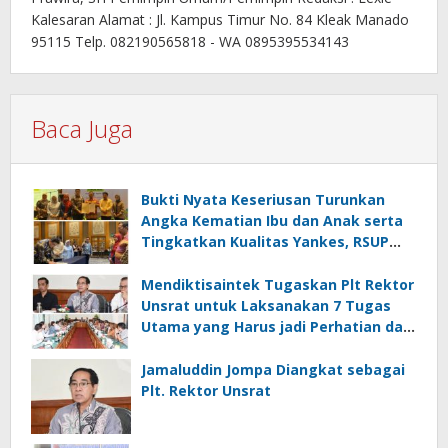
Kalesaran Alamat : Jl. Kampus Timur No. 84 Kleak Manado
95115 Telp. 082190565818 - WA 0895395534143
Baca Juga
Bukti Nyata Keseriusan Turunkan
Angka Kematian Ibu dan Anak serta
Tingkatkan Kualitas Yankes, RSUP
Kandou Tandatangani Komitmen
Nasional
Mendiktisaintek Tugaskan Plt Rektor
Unsrat untuk Laksanakan 7 Tugas
Utama yang Harus jadi Perhatian dan
Tanggung Jawab Bersama
Jamaluddin Jompa Diangkat sebagai
Plt. Rektor Unsrat