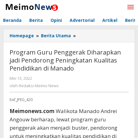
Lewati
ke
konten
Beranda
Berita
Opini
Advertorial
Artikel
Berit
Homepage
»
Berita Utama
»
Program
Guru
Penggerak
Program Guru Penggerak Diharapkan
Diharapkan
jadi Pendorong Peningkatan Kualitas
jadi
Pendidikan di Manado
Pendorong
Peningkatan
Mei 13, 2022
oleh
Kualitas
Redaksi
oleh
Redaksi Meimo News
Pendidikan
Meimo
di
News
Exif_JPEG_420
Manado
Meimonews.com
Walikota Manado Andrei
Angouw berharap, lewat program guru
penggerak akan menjadi buster, pendorong
untuk meningkatkan kualitas pendidikan di