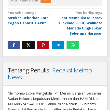
Ikuti Kami Pada
Navigasi
Pos sebelumnya
Pos berikutnya
Menkes Beberkan Cara
Saat Membuka Musprov
pos
Cegah Hepatitis Akut
X Inkindo Sulut, Walikota
Manado Ungkapkan
Beberapa Harapan
Tentang Penulis:
Redaksi Meimo
News
Meimonews.com Pengelola : PT Meimo Berjalan Bersama
Badan Hukum : Keputusan Menkumham dan HAM RI No. :
AHU-0057475-AH.01.01 Tahun 2022 Notaris : Budiharto
Prawira, SH Pemimpin Umum/Pemimpin Redaksi : Lexie