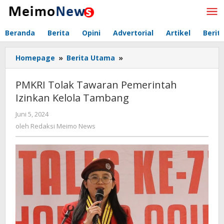
Lewati
ke
konten
Beranda
Berita
Opini
Advertorial
Artikel
Berit
Homepage
»
Berita Utama
»
PMKRI
Tolak
Tawaran
PMKRI Tolak Tawaran Pemerintah
Pemerintah
Izinkan Kelola Tambang
Izinkan
Kelola
Juni 5, 2024
oleh
Tambang
Redaksi
oleh
Redaksi Meimo News
Meimo
News