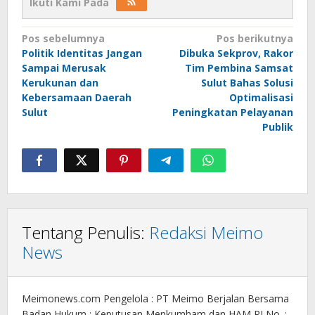
Ikuti Kami Pada
Navigasi
Pos sebelumnya
Pos berikutnya
Politik Identitas Jangan
Dibuka Sekprov, Rakor
pos
Sampai Merusak
Tim Pembina Samsat
Kerukunan dan
Sulut Bahas Solusi
Kebersamaan Daerah
Optimalisasi
Sulut
Peningkatan Pelayanan
Publik
Tentang Penulis:
Redaksi Meimo
News
Meimonews.com Pengelola : PT Meimo Berjalan Bersama
Badan Hukum : Keputusan Menkumham dan HAM RI No. :