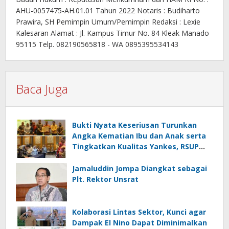
AHU-0057475-AH.01.01 Tahun 2022 Notaris : Budiharto
Prawira, SH Pemimpin Umum/Pemimpin Redaksi : Lexie
Kalesaran Alamat : Jl. Kampus Timur No. 84 Kleak Manado
95115 Telp. 082190565818 - WA 0895395534143
Baca Juga
Bukti Nyata Keseriusan Turunkan
Angka Kematian Ibu dan Anak serta
Tingkatkan Kualitas Yankes, RSUP
Kandou Tandatangani Komitmen
Nasional
Jamaluddin Jompa Diangkat sebagai
Plt. Rektor Unsrat
Kolaborasi Lintas Sektor, Kunci agar
Dampak El Nino Dapat Diminimalkan