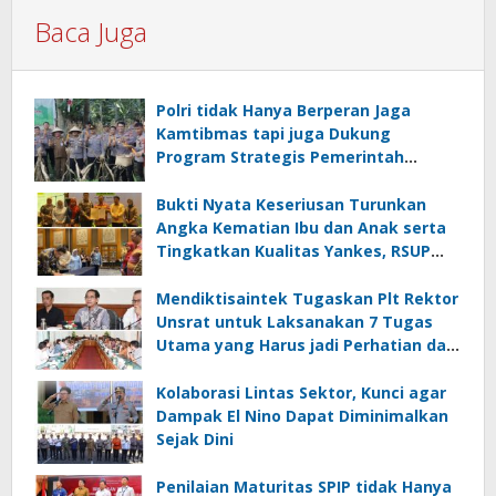
Baca Juga
Polri tidak Hanya Berperan Jaga
Kamtibmas tapi juga Dukung
Program Strategis Pemerintah
termasuk di Sektor Ketahanan
Pangan
Bukti Nyata Keseriusan Turunkan
Angka Kematian Ibu dan Anak serta
Tingkatkan Kualitas Yankes, RSUP
Kandou Tandatangani Komitmen
Nasional
Mendiktisaintek Tugaskan Plt Rektor
Unsrat untuk Laksanakan 7 Tugas
Utama yang Harus jadi Perhatian dan
Tanggung Jawab Bersama
Kolaborasi Lintas Sektor, Kunci agar
Dampak El Nino Dapat Diminimalkan
Sejak Dini
Penilaian Maturitas SPIP tidak Hanya