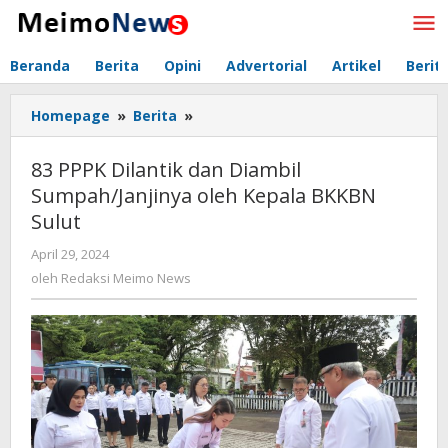
Lewati
ke
konten
Beranda
Berita
Opini
Advertorial
Artikel
Berit
Homepage
»
Berita
»
83
PPPK
Dilantik
83 PPPK Dilantik dan Diambil
dan
Sumpah/Janjinya oleh Kepala BKKBN
Diambil
Sulut
Sumpah/Janjinya
oleh
April 29, 2024
oleh
Kepala
Redaksi
oleh
Redaksi Meimo News
BKKBN
Meimo
Sulut
News