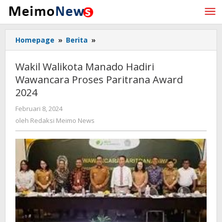
Lewati
ke
konten
Homepage
»
Berita
»
Wakil
Walikota
Manado
Wakil Walikota Manado Hadiri
Hadiri
Wawancara Proses Paritrana Award
Wawancara
2024
Proses
Paritrana
Februari 8, 2024
oleh
Award
Redaksi
oleh
Redaksi Meimo News
2024
Meimo
News