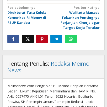
Navigasi
Pos sebelumnya
Pos berikutnya
Direktorat Tata Kelola
Walikota Manado
pos
Kemenkes RI Monev di
Tekankan Pentingnya
RSUP Kandou
Perjanjian Kinerja agar
Target Kerja Terukur
Tentang Penulis:
Redaksi Meimo
News
Meimonews.com Pengelola : PT Meimo Berjalan Bersama
Badan Hukum : Keputusan Menkumham dan HAM RI No. :
AHU-0057475-AH.01.01 Tahun 2022 Notaris : Budiharto
Prawira, SH Pemimpin Umum/Pemimpin Redaksi : Lexie
Kalesaran Alamat : Jl. Kampus Timur No. 84 Kleak Manado