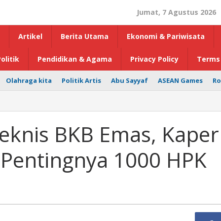
Jumat, 7 Agustus 2026
Artikel
Berita Utama
Ekonomi & Pariwisata
olitik
Pendidikan & Agama
Privacy Policy
Terms 
Olahraga kita
Politik Artis
Abu Sayyaf
ASEAN Games
Ro
Teknis BKB Emas, Kaper
 Pentingnya 1000 HPK