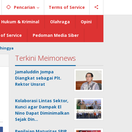
Pencarian
Terms of Service
Hukum & Kriminal
Olahraga
Opini
of Service
Pedoman Media Siber
hingya
Terkini Meimonews
Jamaluddin Jompa
Diangkat sebagai Plt.
Rektor Unsrat
Kolaborasi Lintas Sektor,
Kunci agar Dampak El
Nino Dapat Diminimalkan
Sejak Din…
Penilaian Maturitas SPIP