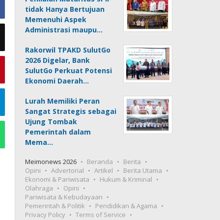
tidak Hanya Bertujuan
Memenuhi Aspek
Administrasi maupu…
Rakorwil TPAKD SulutGo
2026 Digelar, Bank
SulutGo Perkuat Potensi
Ekonomi Daerah…
Lurah Memiliki Peran
Sangat Strategis sebagai
Ujung Tombak
Pemerintah dalam
Mema…
Meimonews 2026
Beranda
Berita
Opini
Advertorial
Artikel
Berita Utama
Ekonomi & Pariwisata
Hukum & Kriminal
Olahraga
Opini
Pariwisata & Kebudayaan
Pemerintah & Politik
Pendidikan & Agama
Privacy Policy
Terms of Service