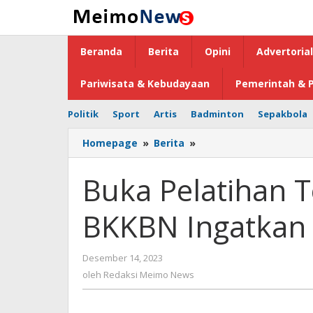
Lewati
ke
konten
Beranda
Berita
Opini
Advertorial
Pariwisata & Kebudayaan
Pemerintah & P
Politik
Sport
Artis
Badminton
Sepakbola
Homepage
»
Berita
»
Buka
Pelatihan
Teknis
Buka Pelatihan 
BKB
Emas,
BKKBN Ingatkan
Kaper
BKKBN
Ingatkan
Desember 14, 2023
oleh
Pentingnya
Redaksi
oleh
Redaksi Meimo News
1000
Meimo
HPK
News