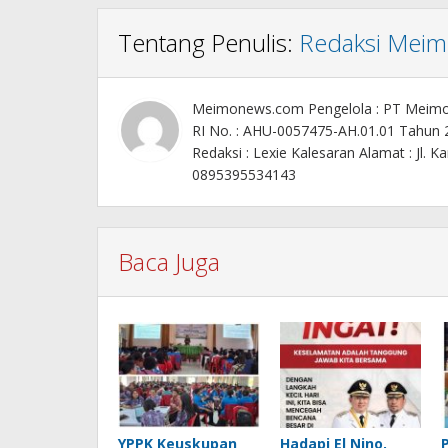
Tentang Penulis:
Redaksi Mei
Meimonews.com Pengelola : PT Meim
RI No. : AHU-0057475-AH.01.01 Tahun
Redaksi : Lexie Kalesaran Alamat : Jl
0895395534143
Baca Juga
YPPK Keuskupan
Hadapi El Nino,