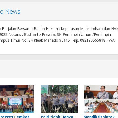
mo News
o Berjalan Bersama Badan Hukum : Keputusan Menkumham dan HA
 2022 Notaris : Budiharto Prawira, SH Pemimpin Umum/Pemimpin
. Kampus Timur No. 84 Kleak Manado 95115 Telp. 082190565818 - WA
Progres Pemkot
Polri tidak Hanya
Mendiktisaintek