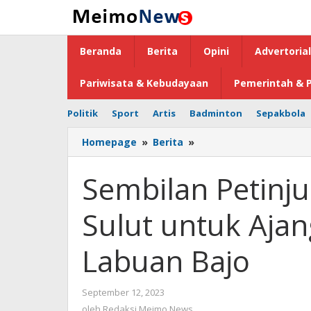
Lewati
ke
konten
Beranda
Berita
Opini
Advertorial
Pariwisata & Kebudayaan
Pemerintah & P
Politik
Sport
Artis
Badminton
Sepakbola
Homepage
»
Berita
»
Sembilan
Petinju
Disiapkan
Sembilan Petinju
Pertina
Sulut
Sulut untuk Aja
untuk
Ajang
Pra
Labuan Bajo
PON
Kedua
di
September 12, 2023
oleh
Labuan
Redaksi
oleh
Redaksi Meimo News