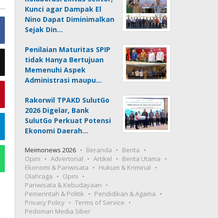
Kunci agar Dampak El
Nino Dapat Diminimalkan
Sejak Din…
Penilaian Maturitas SPIP
tidak Hanya Bertujuan
Memenuhi Aspek
Administrasi maupu…
Rakorwil TPAKD SulutGo
2026 Digelar, Bank
SulutGo Perkuat Potensi
Ekonomi Daerah…
Meimonews 2026
Beranda
Berita
Opini
Advertorial
Artikel
Berita Utama
Ekonomi & Pariwisata
Hukum & Kriminal
Olahraga
Opini
Pariwisata & Kebudayaan
Pemerintah & Politik
Pendidikan & Agama
Privacy Policy
Terms of Service
Pedoman Media Siber