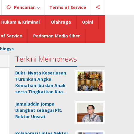
Pencarian
Terms of Service
Hukum & Kriminal
Olahraga
Opini
of Service
Pedoman Media Siber
hingya
Terkini Meimonews
Bukti Nyata Keseriusan
Turunkan Angka
Kematian Ibu dan Anak
serta Tingkatkan Kua…
Jamaluddin Jompa
Diangkat sebagai Plt.
Rektor Unsrat
Kolaborasi Lintas Sektor,