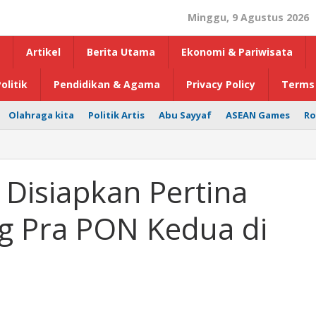
Minggu, 9 Agustus 2026
Artikel
Berita Utama
Ekonomi & Pariwisata
olitik
Pendidikan & Agama
Privacy Policy
Terms 
Olahraga kita
Politik Artis
Abu Sayyaf
ASEAN Games
Ro
 Disiapkan Pertina
ng Pra PON Kedua di