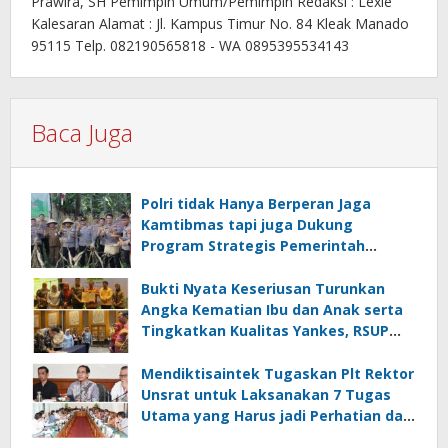
Prawira, SH Pemimpin Umum/Pemimpin Redaksi : Lexie
Kalesaran Alamat : Jl. Kampus Timur No. 84 Kleak Manado
95115 Telp. 082190565818 - WA 0895395534143
Baca Juga
Polri tidak Hanya Berperan Jaga
Kamtibmas tapi juga Dukung
Program Strategis Pemerintah
termasuk di Sektor Ketahanan
Pangan
Bukti Nyata Keseriusan Turunkan
Angka Kematian Ibu dan Anak serta
Tingkatkan Kualitas Yankes, RSUP
Kandou Tandatangani Komitmen
Nasional
Mendiktisaintek Tugaskan Plt Rektor
Unsrat untuk Laksanakan 7 Tugas
Utama yang Harus jadi Perhatian dan
Tanggung Jawab Bersama