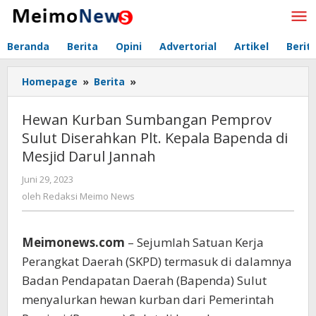
Lewati
ke
konten
Beranda
Berita
Opini
Advertorial
Artikel
Berit
Homepage
»
Berita
»
Hewan
Kurban
Sumbangan
Hewan Kurban Sumbangan Pemprov
Pemprov
Sulut Diserahkan Plt. Kepala Bapenda di
Sulut
Mesjid Darul Jannah
Diserahkan
Plt.
Juni 29, 2023
oleh
Kepala
Redaksi
oleh
Redaksi Meimo News
Bapenda
Meimo
di
News
Mesjid
Meimonews.com
– Sejumlah Satuan Kerja
Darul
Jannah
Perangkat Daerah (SKPD) termasuk di dalamnya
Badan Pendapatan Daerah (Bapenda) Sulut
menyalurkan hewan kurban dari Pemerintah