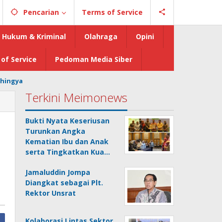
Pencarian
Terms of Service
Hukum & Kriminal
Olahraga
Opini
of Service
Pedoman Media Siber
hingya
Terkini Meimonews
Bukti Nyata Keseriusan
Turunkan Angka
Kematian Ibu dan Anak
serta Tingkatkan Kua…
Jamaluddin Jompa
Diangkat sebagai Plt.
Rektor Unsrat
Kolaborasi Lintas Sektor,