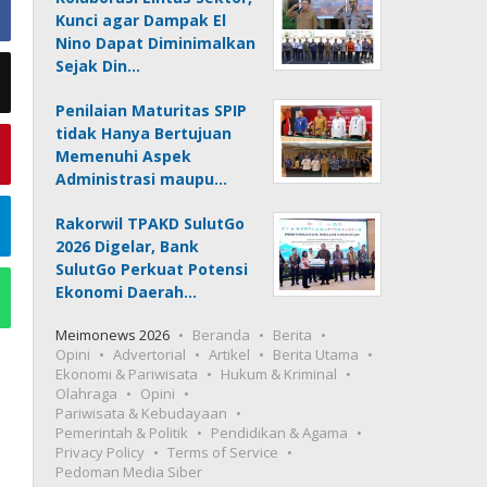
Kunci agar Dampak El
Nino Dapat Diminimalkan
Sejak Din…
Penilaian Maturitas SPIP
tidak Hanya Bertujuan
Memenuhi Aspek
Administrasi maupu…
Rakorwil TPAKD SulutGo
2026 Digelar, Bank
SulutGo Perkuat Potensi
Ekonomi Daerah…
Meimonews 2026
Beranda
Berita
Opini
Advertorial
Artikel
Berita Utama
Ekonomi & Pariwisata
Hukum & Kriminal
Olahraga
Opini
Pariwisata & Kebudayaan
Pemerintah & Politik
Pendidikan & Agama
Privacy Policy
Terms of Service
Pedoman Media Siber