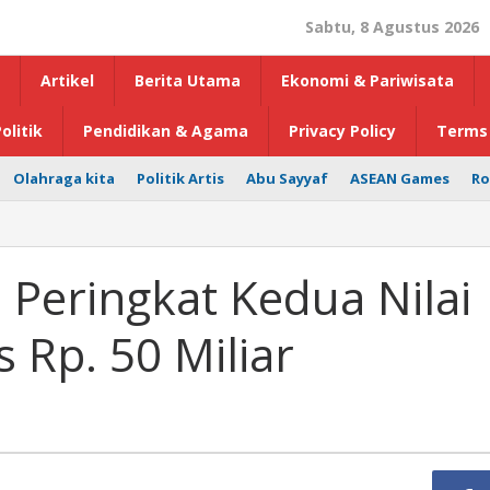
Sabtu, 8 Agustus 2026
Artikel
Berita Utama
Ekonomi & Pariwisata
olitik
Pendidikan & Agama
Privacy Policy
Terms 
Olahraga kita
Politik Artis
Abu Sayyaf
ASEAN Games
Ro
Peringkat Kedua Nilai
 Rp. 50 Miliar