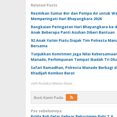
Related Posts
Resmikan Sumur Bor dan Pompa Air untuk Wa
Memperingati Hari Bhayangkara 2026
Rangkaian Peringatan Hari Bhayangkara ke-80
Anak Beberapa Panti Asuhan Diberi Bantuan
92 Anak Yatim Piatu Diajak Tim Polresta Ma
Bersama
Tunjukkan Komitmen Jaga Nilai Kebersamaan
Manado, Perhimpunan Tempat Ibadah Tri Dha
Safari Ramadhan, Polresta Manado Berbagi da
Khadijah Kombos Barat
oleh
Redaksi Meimo News
Ikuti Kami Pada
Navigasi
Pos sebelumnya
Polda Bali Gelar Gebyar Rekrutmen Polri T.A.