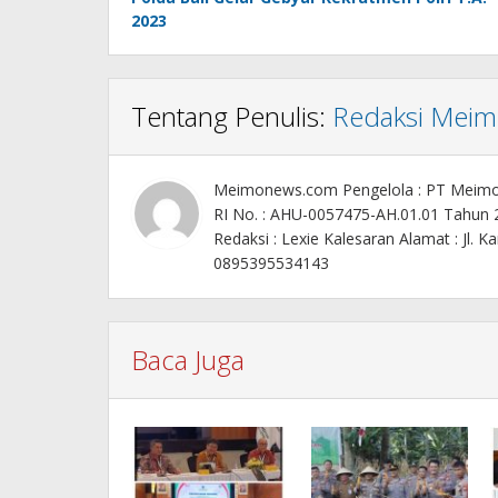
pos
2023
Tentang Penulis:
Redaksi Mei
Meimonews.com Pengelola : PT Meim
RI No. : AHU-0057475-AH.01.01 Tahun
Redaksi : Lexie Kalesaran Alamat : Jl
0895395534143
Baca Juga