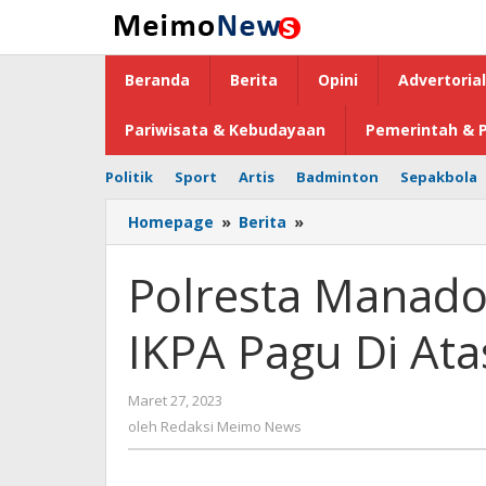
Lewati
ke
konten
Beranda
Berita
Opini
Advertorial
Pariwisata & Kebudayaan
Pemerintah & P
Politik
Sport
Artis
Badminton
Sepakbola
Homepage
»
Berita
»
Polresta
Manado
Peringkat
Polresta Manado 
Kedua
Nilai
IKPA Pagu Di Atas
IKPA
Pagu
Di
Maret 27, 2023
oleh
Atas
Redaksi
oleh
Redaksi Meimo News
Rp.
Meimo
50
News
Miliar